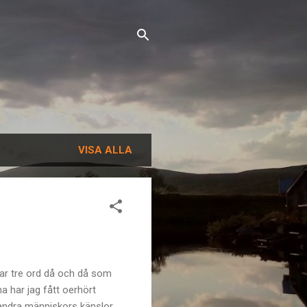
VISA ALLA
 par tre ord då och då som
a har jag fått oerhört
 andra människors känslor