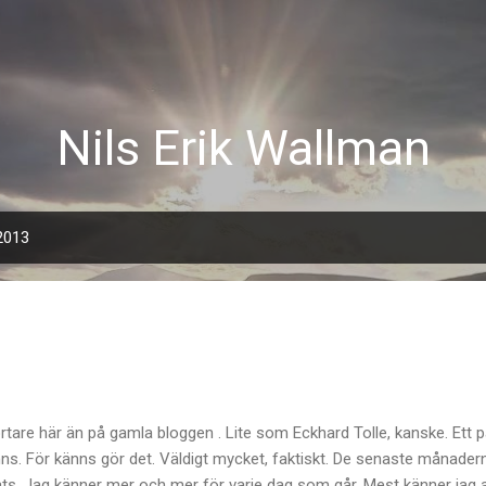
Fortsätt till huvudinnehåll
Nils Erik Wallman
 2013
kortare här än på gamla bloggen . Lite som Eckhard Tolle, kanske. Ett
nns. För känns gör det. Väldigt mycket, faktiskt. De senaste månadern
ats. Jag känner mer och mer för varje dag som går. Mest känner jag