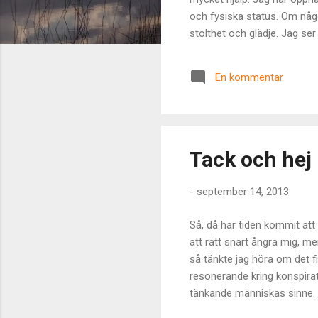
och fysiska status. Om någ
stolthet och glädje. Jag ser
glatt genuina vi människor 
jag precis alltihopa. Det är 
En kommentar
efter ögonpar och hur en vä
kan få en energikick av...
Tack och hej
-
september 14, 2013
Så, då har tiden kommit att 
att rätt snart ångra mig, me
så tänkte jag höra om det f
resonerande kring konspirati
tänkande människas sinne. S
vederbörande mer än välkomme