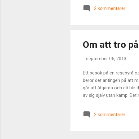
Jag har alltid och kommer s
2 kommentarer
När jag den 28/10 2010 börja
I brytpunk...
Om att tro p
-
september 05, 2013
Ett besök på en resebyrå oc
beror det antingen på att ma
går att åtgärda och då blir
av sig själv utan kamp. De
2 kommentarer