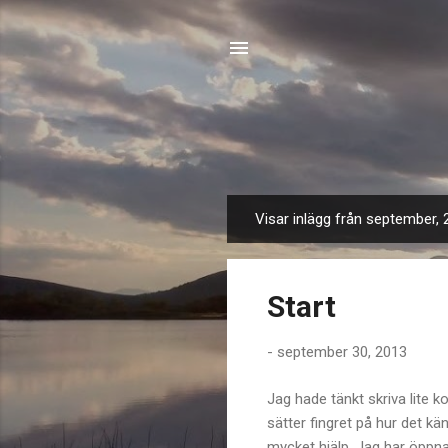
Visar inlägg från september,
I
n
l
Start
ä
g
-
september 30, 2013
g
Jag hade tänkt skriva lite 
sätter fingret på hur det kä
mycket hjälp. Jag har öppn