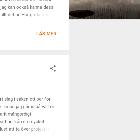
 jag kan också känna dess
fullt det är. Hur goda och
om bor i den, men nu älskar
r det lyser upp i ögonpar
LÄS MER
ker och hur marken mår. Jag
t slag i saken ett par för
. Innan jag går in på varför
varit mångordigt
 sett inifrån en mycket
st att ta över projektet är
helt enkelt hittat mig själv.