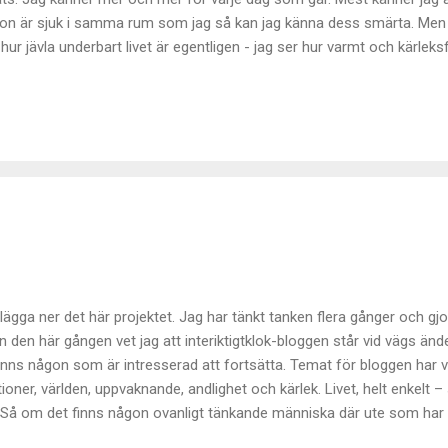
on är sjuk i samma rum som jag så kan jag känna dess smärta. Men
 hur jävla underbart livet är egentligen - jag ser hur varmt och kärleks
är. Jag har varit väldigt arg på världen och många av de människor s
en stor, stor ynnest att få leva nu. Att få uppleva den här tiden. Se hu
rld vi skapats för att skapa kan ta form. Jag kan känna vad djur tyc
lägga ner det här projektet. Jag har tänkt tanken flera gånger och gjor
n den här gången vet jag att interiktigtklok-bloggen står vid vägs ände
inns någon som är intresserad att fortsätta. Temat för bloggen har 
oner, världen, uppvaknande, andlighet och kärlek. Livet, helt enkelt –
å om det finns någon ovanligt tänkande människa där ute som har lu
n att höra av sig. Anledningen till att jag slutar med det här att jag 