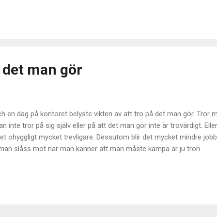
annolikt alltid att skriva mer än de flesta. Jag älskar ord och dess f
de posta här så var det för att beskriva mina tankar för mig själv. Det
å det man gör
h en dag på kontoret belyste vikten av att tro på det man gör. Tror 
n inte tror på sig själv eller på att det man gör inte är trovärdigt. E
 det ohyggligt mycket trevligare. Dessutom blir det mycket mindre jobb
t man slåss mot när man känner att man måste kämpa är ju tron.