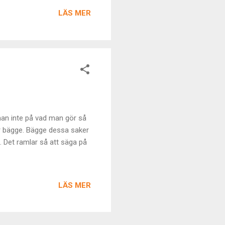
örmåga att förmedla känsla.
LÄS MER
 var ett väl valt ögonblick.
man inte på vad man gör så
ller bägge. Bägge dessa saker
. Det ramlar så att säga på
LÄS MER