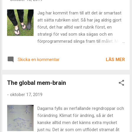
rädslor och valde rakryggat och helhjärtat att
följa mitt hjärta och träda in i den värld av
Jag har kommit fram till att det är smartast
kärlek, njutning, passion, kittling och glädje
att sätta rubriken sist. Så har jag aldrig gjort
som jag idag lever i. Kvar blev några trailande
förut, det har alltid varit rubrik först, en
trådar från det förgångna, mer eller mindre
strategi för vad som ska sägas och en
oskrivna kontrakt att följa,
förprogrammerad slinga fram till målet. Men
kompatibilitetsfrågor från det som varit
nu, när jag tillåter det att vara spontant och
innan. De sista av dem släppte helt nyligen
oplanerat, så inser jag hur mycket
och det är därför jag står och väger,
LÄS MER
Skicka en kommentar
förutbestämda slutsatser begränsar utfall
balanserande i ett vakuum, på en mental
och hur de skapar låsningar. Som mitt
plats jag aldrig var...
fleråriga skrivkramp, till exempel. Möten kan
The global mem-brain
vara så ibland; man ses för att avhandla en
fråga och komma fram till en slutsats någon
-
oktober 17, 2019
redan hade kommit fram till. Följa en
förprogrammerad slinga av logik in i mål.
Dagarna fylls av nerfallande regndroppar och
Målet att alla ska tycka lika. Jag tycker
förändring. Klimat för ändring, så är det
instinktivt illa som sådana möten, jag menar
kanske alltid men det känns extra mycket
- varför har man dem om man ändå vet vad
just nu. Det är som om utflödet stramat åt