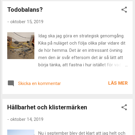
learningbranchen. Ironiska, allorstädes
förenklade funk...
Todobalans?
närvarande flyktbeteende : ) Värmevärden,
fuktkvoter, stjälpt mått, staplat mått,
-
oktober 15, 2019
sortimentsindex och bonitet. All form av
skoglig vetenskap är så förtjusande
Idag ska jag göra en strategisk genomgång.
godtycklig och så full av olika begrepp och
Kika på nuläget och följa olika pilar vidare dit
skattningskoncept. I det projekt jag ägnat
de hör hemma. Det är en intressant övning
större delen av det senaste året åt så är
men den är svår eftersom det är så lätt att
avsikten att omvandla energin i främst
börja tänka, att fastna i hur istället för vad.
hyggesrester till olika former av drivmedel.
Det är så svårt att förhålla sig objektiv när
Skogsägare, investerare och
man är så nyfiken och samlar på sig detaljer
hållbarhetsexperter jublar givetvis. Inte nog
LÄS MER
Skicka en kommentar
hela tiden. Men jag är något på spåren och
med att det blir klimatvänligt, mindre toxiskt
det ska visas i ett flödesdiagram för första
och närproducerat det skapar en massa
gången. Det är min inre bild. Varje morgon
andra potentiella fördelar för oss som...
Hållbarhet och klistermärken
samlar jag tankarna en stund. Skriver ner de
första sakerna som dyker upp, eventuella
-
oktober 14, 2019
drömmar jag minns samt summerar
gårdagen och tackar för de upplevelser som
Nu i september blev det klart att jag helt och