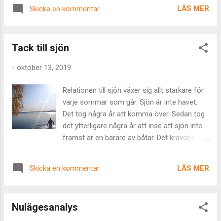
ofta resulterar det i kompromisser. System
LÄS MER
Skicka en kommentar
som vuxit organiskt och som svar på
användarnas frågor implementerat funktion
efter funktion efter funktion. Så småningom
Tack till sjön
...
-
oktober 13, 2019
Relationen till sjön växer sig allt starkare för
varje sommar som går. Sjön är inte havet.
Det tog några år att komma över. Sedan tog
det ytterligare några år att inse att sjön inte
främst är en bärare av båtar. Det krävdes
förståelse i att man inte måste få fisk för att
gilla att fiska. Och så en lektion i
LÄS MER
Skicka en kommentar
temperaturokänslighet och termostateufori.
Tack för den här sommaren, älskade sjö.
Snart vandrar jag på din is igen. Och efter
Nulägesanalys
det, då ska jag fortsätta simma i dig. Tack!
Sommarens sista eller vinterns första?