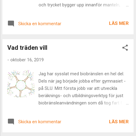
de ska leda till? När varje steg sker med ena
och trycket bygger upp innanför manteln,
foten fast placerad i den välkända marken
som om just mänskligheten i enlighet med
och den andra uppe i luften, på väg mot en
allmänna gaslagen bygger tryck och allt
ospecifik plats där framme och när den
LÄS MER
Skicka en kommentar
oftare kolliderar med oss själva och
tillsynes triviala akten av att gå, en
varandra i takt med att tryck och temperatur
sysselsättning som är oerhört svår f...
ökar. Klimat för ändring. Kanske byter vi
Vad träden vill
aggregationstillstånd. Var och en, likt ett träd,
en antenn för signaler på jorden.
-
oktober 16, 2019
Befolkandes dess yta är vi dess membran.
Mem-brain. Människan som planetens
Jag har sysslat med biobränslen en hel del.
mentala hinna, vars kollektiva processande
Dels när jag började jobba efter gymnasiet -
av information är den globala hjärnan vars
på SLU. Mitt första jobb var att utveckla
resultat karvas i planetens yta. Inte som den
beräknings- och utbildningsverktyg för just
enda sanningen utan som ett av flera inputs
biobränsleanvändningen som då tog fart för
till den oändligt intelligenta, nyfikna och visa
första gången. Trädens planet? Sedan drog
planetens medvetande. Mänskligheten som
jag från skogsbranden eftersom jag inte
neuralt nätverk är intressant. Individerna,
LÄS MER
Skicka en kommentar
orkade plugga till jägmästare. För att
neuronerna, kommunicerar via det sociala
återvända igen när jag drog från e-
nätverkets synapser med varandra. Hjärnans