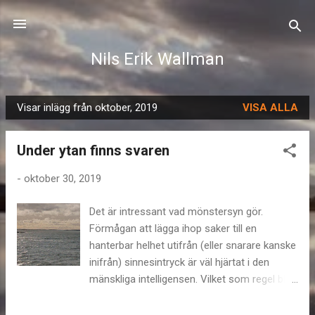
Fortsätt till huvudinnehåll
Nils Erik Wallman
Visar inlägg från oktober, 2019
VISA ALLA
I
n
Under ytan finns svaren
l
ä
-
oktober 30, 2019
g
g
Det är intressant vad mönstersyn gör.
Förmågan att lägga ihop saker till en
hanterbar helhet utifrån (eller snarare kanske
inifrån) sinnesintryck är väl hjärtat i den
mänskliga intelligensen. Vilket som regel blir
mer framgångsrikt om det korskopplas med
en intuitiv faktagranskning. Vi vet ju alltid,