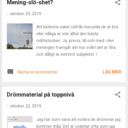
Mening-slö-shet?
möjligt... Balans, över tid, hur mycket
dopaminerna än sprutar av vad jag ser. Vad
-
oktober 23, 2019
jag har att lära mig. Vad jag kommer att ha
väldigt mycket nytta av. Tack på förhand och
Att bedöma saker utifrån huruvida de är bra
w ish me luck! Precis som att köra denna i
eller dåliga är inte alltid den bästa
lössnö känns det. Man måste hålla balansen
måttstocken. Ja, precis, till och med i den
och riktningen utan att egentligen hålla i den.
meningen framgår det hur svårt det är. Bra
Tillåta sig själv att ha balans och styrfart.
och dåligt är extremt subjektivt. I
konkurrensens paradigm ligger att det som
är bra för en av något slags konsekvens är
LÄS MER
Skicka en kommentar
dåligt för någon annan. Att bra och dåligt,
gott och ont, plus och minus, öst och väst,
upp och ner - alla dualiteter - strävar efter
Drömmaterial på toppnivå
jämvikt. Och alla som gungat gungbräda eller
köpt något vet ju att det är på det sättet.
-
oktober 22, 2019
Kring saker som inte finns. Just nu. Som
minnen eller framtidsvisioner. Där blir bra och
Jag har som vana att notera de drömmar jag
dåligt väldigt intressant för saker för ju på
kommer ihåg. Det är oväntat ofta som jag