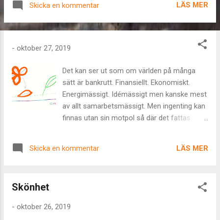
LÄS MER
Skicka en kommentar
egentligen. Det är bara det att svaren, de
intuitiva, ärliga, hjärtliga, ligger under ytan,
nere i själen och dit är det ibland svårt att
hitta när man är lite upphetsad av saker som
-
oktober 27, 2019
händer på ytan. Zen, min vän. Jag såg en u-
båt...
Det kan ser ut som om världen på många
sätt är bankrutt. Finansiellt. Ekonomiskt.
Energimässigt. Idémässigt men kanske mest
av allt samarbetsmässigt. Men ingenting kan
finnas utan sin motpol så där det fattas
pengar finns andra former av rikedom. Där
det fattas energi finns kärlek i överskott. Där
LÄS MER
Skicka en kommentar
det fattas idéer finns andra sätt att tänka
och där det saknas samarbete finns friheten
att hitta andra sätt och grupperingar att
Skönhet
skapa tillsammans. När saker ger vika, faller
ner mot marken och blir en del av ett
-
oktober 26, 2019
kretslopp kan nya saker växa fram med