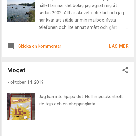
kommit och de som står för dörren. Sedan
hållet lämnar det bolag jag ägnat mig åt
brukar jag städa ner en stund, titta inåt. Icke-
sedan 2002. Allt är skrivet och klart och jag
verbalt och utan logik. Det är långtifrån alla
har kvar att städa ur min mailbox, flytta
dagar det lyckas eftersom tanken verkligen
telefonen och lite annat smått och gått.
gillar vad den gör. Men när det lyckas, då
Resan ut ur bolaget började för många år
ramlar det inte sällan ut en bild eller en
sedan och blev kanske onödigt lång och
åtgärdslista. Jag kallar dem för “todays”,
LÄS MER
Skicka en kommentar
komplicerad, men det blir ofta så för mig.
saker som jag, ur det icke-tänkande
Eftersom jag gillar utveckling. Vilket inte
gravitationsfältet, släppt in i dagen och har...
sällan leder till invecklade situationer. Det
Moget
verkar vara en röd tråd genom all form av
innovation. Att det finns personer som hittar
-
oktober 14, 2019
på nya grejor, som gillar att leka fram dem
och som måste bli avlösta för att saker ska
Jag kan inte hjälpa det. Noll impulskontroll,
ta fart. Jag menar, om man gillar att hitta på
lite tejp och en shoppinglista.
nya saker blir det ju svårt att fokusera på
genomförande och förverkligande. Det är
skillnad på nyfikna och resultatorinterade
personer. Men det är svårt att hålla isär. Och