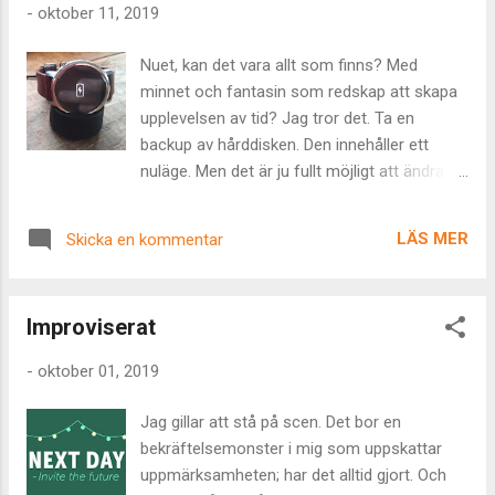
-
oktober 11, 2019
Nuet, kan det vara allt som finns? Med
minnet och fantasin som redskap att skapa
upplevelsen av tid? Jag tror det. Ta en
backup av hårddisken. Den innehåller ett
nuläge. Men det är ju fullt möjligt att ändra
backupens innehåll. Därmed kan även den
historik och de förutsägelser som lagras i
LÄS MER
Skicka en kommentar
nuet ändras.
Improviserat
-
oktober 01, 2019
Jag gillar att stå på scen. Det bor en
bekräftelsemonster i mig som uppskattar
uppmärksamheten; har det alltid gjort. Och