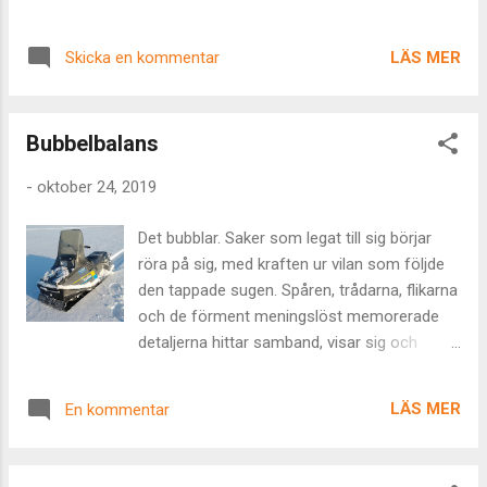
en massa räkningar och ibland, som idag –
ligger där en spännande inbjudan till något.
LÄS MER
Skicka en kommentar
Jag blev inbjuden till ett nytt sätt att ta mig
igenom dagarna. Någonstans i drömmen
under natten fick jag det förevisat mig. Jag
Bubbelbalans
och en mycket kunnig person stod och
pekade på en snöskoter. Skotern var min och
-
oktober 24, 2019
det var problem med den. Igen . För
femtioelfte gången kuggade mattan över
Det bubblar. Saker som legat till sig börjar
och drivhjulen behövde bytas. Enligt mannen
röra på sig, med kraften ur vilan som följde
var detta vanligt för mig. Han sa att jag hade
den tappade sugen. Spåren, trådarna, flikarna
en väldigt stark motor. Den i sig var det inget
och de förment meningslöst memorerade
fel på även om den var lite oproportionerlig
detaljerna hittar samband, visar sig och
mot resten av maskinen. Drivhjulen var 3D-
utspelas som en helhet. Min utmaning är att
printade – prototyper, jag envisades tydligen
inte, absolut inte, förgripa mig på det utan att
med att göra dem själv. Och mattan var en
LÄS MER
En kommentar
ha tålamod och tilltro nog att vara del av
matta passande en sävlig touringmaskin.
processen så att timingen blir rätt. Eftersom
Resultatet, ständiga avbrott och byten av
T illtro, T ålamod och T ajming gör allt
drivhjul. Det...