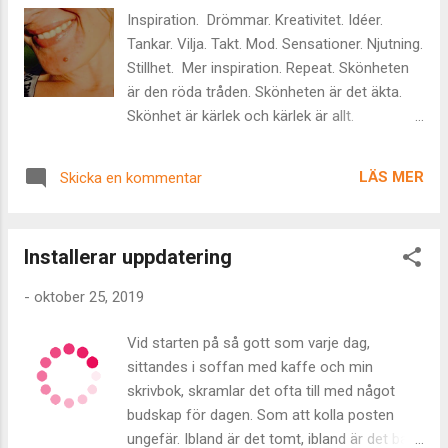
näringen från vad som en gång var en
Inspiration. Drömmar. Kreativitet. Idéer.
praktfull blomma. Blad för blad på en ny
Tankar. Vilja. Takt. Mod. Sensationer. Njutning.
stjälk, skapad ur det som var på evolutionens
Stillhet. Mer inspiration. Repeat. Skönheten
stig. Eget alster. Mycket nöjd : ) Detta är en
är den röda tråden. Skönheten är det äkta.
mycket, mycket spännande tid att få vara i
Skönhet är kärlek och kärlek är allt.
livet här hos människan på jorden. Tack och
Inspiration är doften av skönhet. Drömmar är
varsågod!
dess ljud. Idéerna är smaken av skönheten.
LÄS MER
Skicka en kommentar
Viljan är känslan av den mot sin hud. Takten
och modet öppnar för sensationerna.
Öppnar själens visir och släpper in dem.
Installerar uppdatering
Sköljda ombord i pulserande vågor av
njutning. När vattnet stillnat ses nya
-
oktober 25, 2019
reflektioner. Sjunker ner i själens djup. Och
föder ny inspiration. Livet är skönhet. Tack
Vid starten på så gott som varje dag,
och varsågod. Det vackraste som finns,
sittandes i soffan med kaffe och min
funnits och kommer att finna. Kärleken.
skrivbok, skramlar det ofta till med något
Personifierad.
budskap för dagen. Som att kolla posten
ungefär. Ibland är det tomt, ibland är det bara