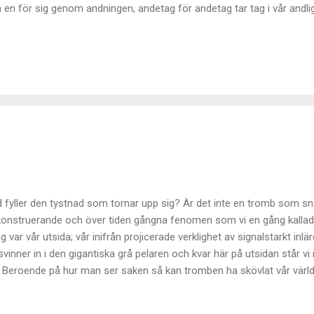
 en för sig genom andningen, andetag för andetag tar tag i vår andlig
ömmar vi tillåter vår respektive ande att andas genom vår fysikalitet 
n rytm även den. Kanske är det där vi har vårt kraftfält; i dessa sväng
 upplever här illustreras för oss med tidens hjälp men är ju samma s
ändringen inkluderat. Frekvenser för olika fenomen genom tiden är o
ock just vibrationer. Från ljusets, ner via ljudets, hjärtats, jordens, a
 hela vägen ne...
 fyller den tystnad som tornar upp sig? Är det inte en tromb som sna
konstruerande och över tiden gångna fenomen som vi en gång kalla
g var vår utsida; vår inifrån projicerade verklighet av signalstarkt inl
svinner in i den gigantiska grå pelaren och kvar här på utsidan står v
. Beroende på hur man ser saken så kan tromben ha skövlat vår värld
 aldrig hört hemma där. Själv går jag på den senare linjen. Saker som
a. Tystnaden när tromben närmar sig är öronbedövande. När den sv