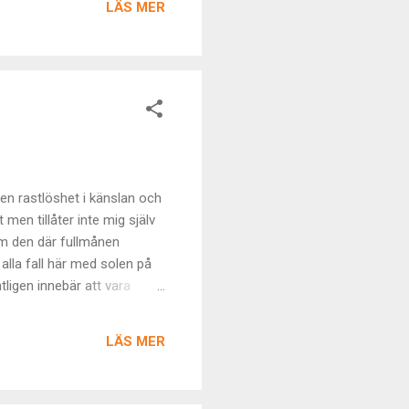
LÄS MER
 det konstruerade vi
 oroar oss för att någon
r även vi in i trombens
 en rastlöshet i känslan och
men tillåter inte mig själv
om den där fullmånen
lla fall här med solen på
tligen innebär att vara
och nationalstaternas
tiskt parkerat precis där
LÄS MER
istället. Fira din