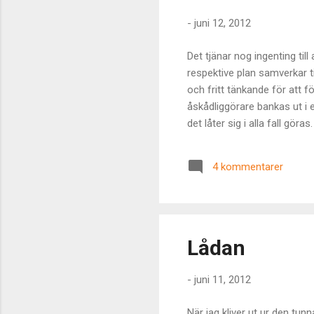
-
juni 12, 2012
Det tjänar nog ingenting till
respektive plan samverkar ti
och fritt tänkande för att fö
åskådliggörare bankas ut i 
det låter sig i alla fall gör
har tre; den statiska materi
exempel vara så att man förf
4 kommentarer
förhållande till en oförände
Lådan
-
juni 11, 2012
När jag kliver ut ur den tunn