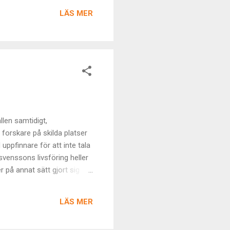
 Om detta beteende lyckas
LÄS MER
tthet säga morsning till alla
len samtidigt,
forskare på skilda platser
ppfinnare för att inte tala
svenssons livsföring heller
 på annat sätt gjort sig
vad vi kan se och höra. Som
da eller återspeglas i vår
LÄS MER
n sådan länk inte bara finns