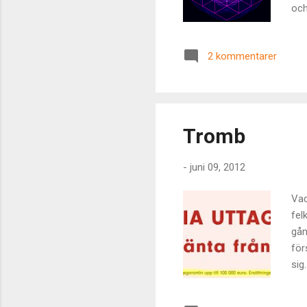
och
str
ege
2 kommentarer
och
för
änd
och
Tromb
-
juni 09, 2012
Vad
fel
gån
för
sig
som
gör