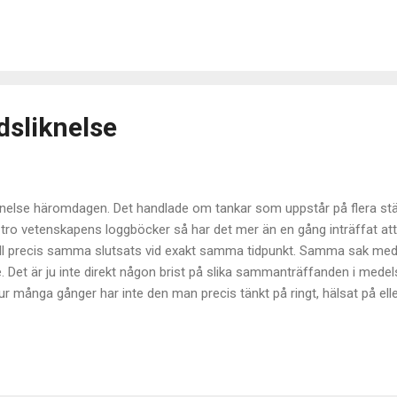
ngar, energi och tålamod i ackumulerat tilltagande mängd, dessutom.
kten så blir totalen av helheten en växande konstant och vi kan med lä
sliknelse
knelse häromdagen. Det handlade om tankar som uppstår på flera stäl
ro vetenskapens loggböcker så har det mer än en gång inträffat att 
till precis samma slutsats vid exakt samma tidpunkt. Samma sak med u
. Det är ju inte direkt någon brist på slika sammanträffanden i medel
r många gånger har inte den man precis tänkt på ringt, hälsat på eller
ollen, så att säga. Det förefaller som om det finns en länk bortom 
sa en snabb kedjereaktion som får det vi tänkt på att i någon mån hän
ina kludderier här en tid vet säkert att jag är helt övertygad om att e
.