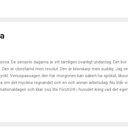
tas vår tro och övertygelse till det yttersta. Om vi är rädda at förlora
lskansat oss under livet sugs vi med. Håller vi hårt i våra pengar eller
an ska lägga rabarber på våra högt aktade värdelösheter så försvinne
re; i det inferno av log...
da
t sova. De senaste dagarna är ett tämligen ovanligt undantag. Det bor
n. Den är obestämd men resolut. Den är knivskarp men suddig. Jag vet 
 uttryckt. Venuspassagen den här morgonen kan säkert ha spökat, liks
la om det myckna regnandet och en och annan arbetsdag. Nu står vi a
ationaldagen och kliar oss lite förstrött i huvudet kring vad det egen
te skojigt att läsa vad Carl Johan Calleman skriver om mayakalendern 
veckling en dag som denna med de astronomiska förtecken som ju fak
us on the Sun”). Glöm det där med nationaldagsfirande, fira dig själv 
 vi och s...