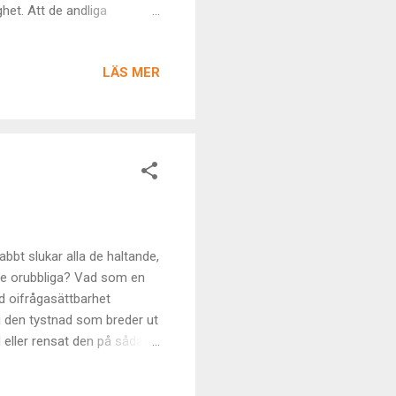
het. Att de andliga
och dess anda håller sin
ningar och pulser. Vad vi är
LÄS MER
ak hela tiden ändå –
ch uppfattas olika men är ju
ndningens, årets, planeternas
bbt slukar alla de haltande,
de orubbliga? Vad som en
ärd oifrågasättbarhet
i i den tystnad som breder ut
 eller rensat den på sådant
 känns fel har inget här att
eper över våra huvuden