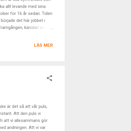
a allt levande med sina
tober för 16 år sedan. Tiden
började det här jobbet i
v framgången, känslan av den
iden öppnar sig. Den tunna
d låda mitt på ett
LÄS MER
v till. Lådan finns där. En
ke är det så att vår puls,
nstant. Att den puls vi
ch att vi allesammans gör
ed andningen. Att vi var