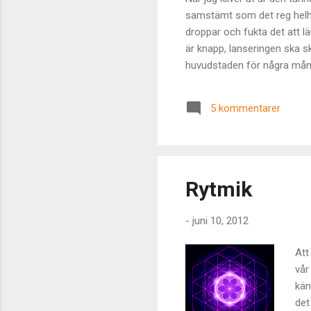
samstämt som det reg helhe
droppar och fukta det att lä
är knapp, lanseringen ska s
huvudstaden för några månad
i mina ögon svindlande löne
papplådan är konstruerad mit
5 kommentarer
prunkande fält. I dess omvär
kärlekslöst und...
Rytmik
-
juni 10, 2012
Att
vår
kän
det