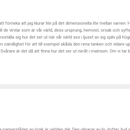
 att förneka att jag klurar lite på det dimensionella lite mellan varven. 
ll de virvlar som är vår värld, dess ursprung, hemvist, orsak och syfte
reställa sig hur det ser ut när vår värld ses i ljuset av sig själv på h
en oändlighet för att till exempel skåda den rena tanken och vidare 
as. Svårare är det då att finna hur det ser ut neråt i matrisen. Om vi t
ella världen utan tid – vad har vi då? Om vi leker med den tanken i all 
lyttar sig i en värld som i övrigt inte förändras. Man får själv söka s
rlig omvärld och det enda som räknas är den enda nutid som finns, det
a papperslådan av logik är världen där. Den vibrerar av liv, dofter, lju