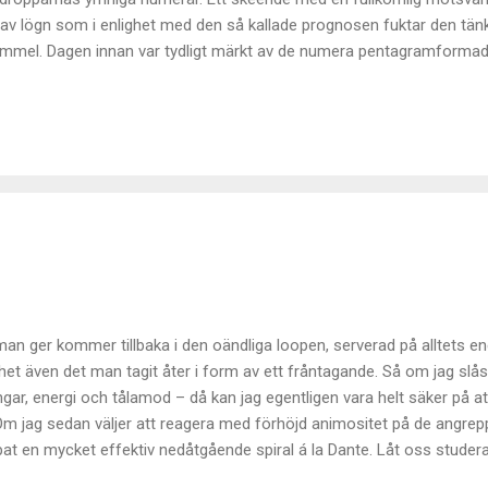
av lögn som i enlighet med den så kallade prognosen fuktar den tä
himmel. Dagen innan var tydligt märkt av de numera pentagramforma
ankemässiga motsvarighet, ytterligare ett stag i den konstruktion av k
et. En svindlande skapelse långt utanpå vad faktiskt kan föreställa si
ist beroende stagen obönhörligen fäller hela konstruktionen med sin 
r till mig själv. Alla de g...
an ger kommer tillbaka i den oändliga loopen, serverad på alltets en
et även det man tagit åter i form av ett fråntagande. Så om jag slå
gångar, energi och tålamod – då kan jag egentligen vara helt säker p
 Om jag sedan väljer att reagera med förhöjd animositet på de angrepp
apat en mycket effektiv nedåtgående spiral á la Dante. Låt oss stude
ymnigt som möjligt givande av tillgångar, energi och tålamod. Vad kom