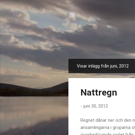
Visar inlägg från juni, 2012
I
n
l
Nattregn
ä
g
-
juni 30, 2012
g
Regnet dånar ner och den n
ansamlingarna i groparna sti
öronbedövande sorlet från 