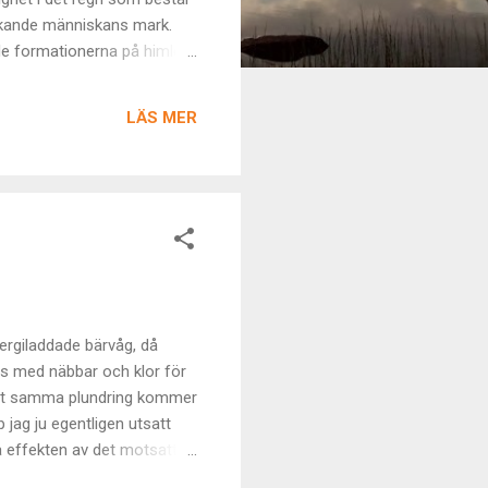
nkande människans mark.
de formationerna på himlen.
orsvisa beroenden som är
g. Stagen är nu så många att
LÄS MER
totala massa. Karma, var det
ergiladdade bärvåg, då
ss med näbbar och klor för
å att samma plundring kommer
 jag ju egentligen utsatt
ra effekten av det motsatta
mer då åter i den oändliga