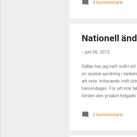
4 kommentarer
tes
til
ann
pela
Nationell än
-
juni 06, 2012
Sällan har jag haft svårt at
en spatial spridning i tanke
att veta. Irriterande, milt
häromdagen. För att inte ta
himlen den yrvaket helgade n
svensk. Visst är det väl li
eventuellt konceptuella av
2 kommentarer
de har? (Calleman.com - ”Foc
omgivning. Fira solen. Så tar