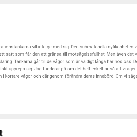
rationstankarna vill inte ge med sig. Den submateriella nyfikenheten ve
ett sätt som får den att gränsa till motsägelsefullhet. Men även det v
klaring. Tankarna går till de vågor som är väldigt långa här hos oss. D
liskt upprepa sig. Jag funderar på om det helt enkelt är så att vi äger
 i kortare vågor och därigenom förändra deras innebörd. Om vi säger a
ka var femhundrade år (se vidare: en liten genomgång hos en man som 
, det är nog så att just tiden inte är den perfekta mätaren, kanske sna
 befolkningen, men den räkningen är det inte någon som hållit, så vi 
ilisations fall består ju inte av en enstaka händelse utan föranleds a
 slutligen utlöser fallet. I all hast... Om vi tar en lite snabbare vibrat
t