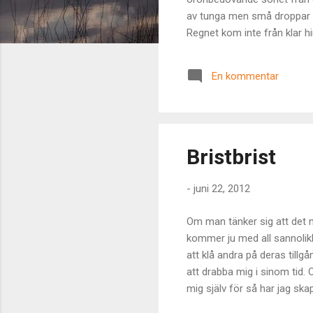
av tunga men små droppar 
Regnet kom inte från klar 
Sköljningen var, likt sin t
den världsliga lögnens helh
En kommentar
själva vikten från de korsv
ja. Att vad jag gör kommer åte
Bristbrist
-
juni 22, 2012
Om man tänker sig att det m
kommer ju med all sannolikh
att klå andra på deras till
att drabba mig i sinom tid.
mig själv för så har jag sk
förhållningssättet; ett så 