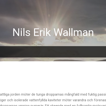
Fortsätt till huvudinnehåll
Nils Erik Wallman
attliga jorden möter de tunga dropparnas mångfald med fuktig passi
ger och isolerade vattenfyllda kaviteter möter varandra och förenas ti
dropparnas ymniga numerär. Ett skeende med en fullkomlig motsvari