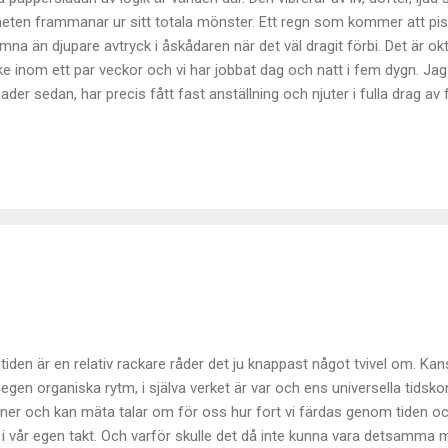
ten frammanar ur sitt totala mönster. Ett regn som kommer att pisk
mna än djupare avtryck i åskådaren när det väl dragit förbi. Det är ok
ke inom ett par veckor och vi har jobbat dag och natt i fem dygn. Jag 
er sedan, har precis fått fast anställning och njuter i fulla drag a
n, den nya stadens lockelser och alla de okända avenyer som hela t
t i livet. Logiken ligger i en rätlinjig men inte symmetriskt konstruera
ld rör sig tusentals organismer av alla format och det liv de ger uppho
 tiden är en relativ rackare råder det ju knappast något tvivel om. Kans
 egen organiska rytm, i själva verket är var och ens universella tidsko
ner och kan mäta talar om för oss hur fort vi färdas genom tiden o
 i vår egen takt. Och varför skulle det då inte kunna vara detsamma m