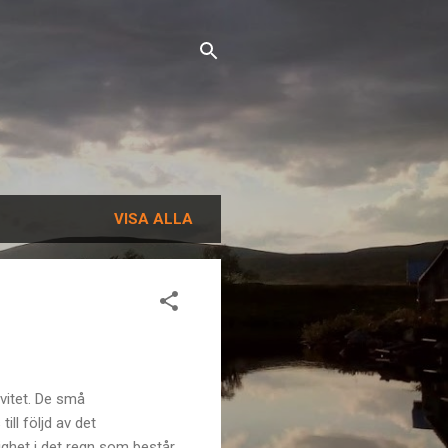
VISA ALLA
vitet. De små
ll följd av det
ghet i det regn som består