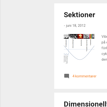
Sektioner
-
juni 18, 2012
Vib
på 
för
cyk
dem
cir
(Jo
4 kommentarer
för
civ
som
Dimensionell