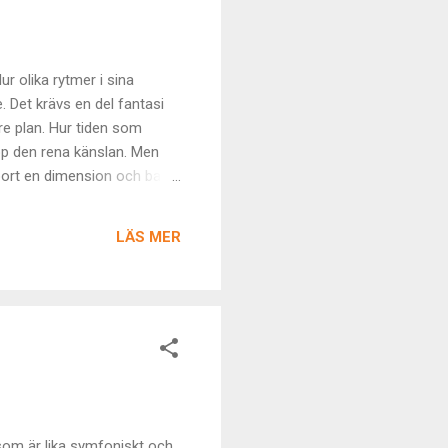
Hur olika rytmer i sina
. Det krävs en del fantasi
ögre plan. Hur tiden som
upp den rena känslan. Men
ar bort en dimension och bara
otvungenhet så kan det till
in bästa möjliga position i
LÄS MER
 vill säga det ög...
d som är lika symfoniskt och