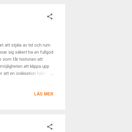
t att stjäla av tid och rum
isar sig säkert ha en fullgod
e som får historien att
 möjligheten att klippa upp
tt en civilisation faller
heter Larry ), till exempel.
rare antalet totala hjärtslag
LÄS MER
får nöja oss med åren). En
v en stor mängd företeelser
ion – ekonomiska...