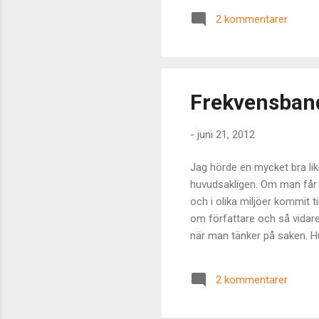
loopen? Jo, precis – tillgå
2 kommentarer
ta sig över den kritiska pun
former av brister vi ...
Frekvensband
-
juni 21, 2012
Jag hörde en mycket bra li
huvudsakligen. Om man får t
och i olika miljöer kommit 
om författare och så vidare
när man tänker på saken. Hu
påmind. När man talar om tr
om våra tankar här kan utlö
2 kommentarer
verklighetet. Den som läst m
utan att vår verklighet fakti..