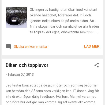
Ökningen av hastigheten ökar med konstant
ökande hastighet, förefaller det. In i och
igenom nollpunkten, ut på andra sidan. Att
finna skogen där och samtidigt se alla träden
till följd av det egna, oinskränkta tänkandet
vilket översätts alltmer omgående till det
egna och oinskränkta skapandet. Det blir
LÄS MER
Skicka en kommentar
precis som vi tänker. Hela tiden. Och med
den takt tänkandet byter polaritet är vad som
händer precis just nu inget annat än ett totalt
Diken och toppluvor
paradigmskifte. Nollpunkt och
skärningspunkt. Du kan se träden från bägge
-
februari 07, 2013
sidorna av nollpunkten. Det är i hur du
upplever dem som skillnaden ligger. Deras
Jag testar konceptet på de jag möter och som jag bedömer
mening.
kan bemöta det. Sådana som verkligen kan. IT-ässen. Jag får
inte direkt någon dålig feedback, tvärtom. Man vill vara med
och höra hur det går, kan komma sig att eventuellt komma