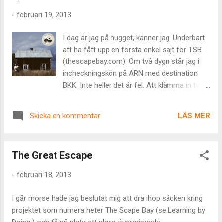
på många sätt en ny upplevelse. Dels eftersom dessa var
-
februari 19, 2013
vana med lektioner (vilket ju kan vara dubbelriktat) och dels
eftersom de var på väg ut i ett yrkesliv och en bransch som
I dag är jag på hugget, känner jag. Underbart
jag varit i väldigt länge. Jag fick känslan att jag hade mer att
att ha fått upp en första enkel sajt för TSB
säga dessa än jag brukar ha att säga. Ganska intressant
(thescapebay.com). Om två dygn står jag i
eftersom jag så mycket slagits mot olika former av
incheckningskön på ARN med destination
utbildnin...
BKK. Inte heller det är fel. Att klämma in två
semestrar på två månader innebär att tiden
mellan de bägge semestrarna blir rätt hårt
LÄS MER
Skicka en kommentar
formatterad. Packad, rentav. Jag tror att det
har varit nyttigt. Eller rättare sagt är. I morse
kom ett mail från iTunes store med kvittot
The Great Escape
på det in-app-purchase jag gjort om 659 kr.
Hade det stått 75, 49 eller 120 så hade jag
-
februari 18, 2013
inte reagerat, men 659 var en rejält summa.
Och så kollade jag mitt iTuneskonto och
I går morse hade jag beslutat mig att dra ihop säcken kring
kunde finna ett svin i storleksordning 1400 kr
projektet som numera heter The Scape Bay (se Learning by
de senaste veckorna. Den Lille har i en eller
Doing ) och få på plats ett slags övergripande