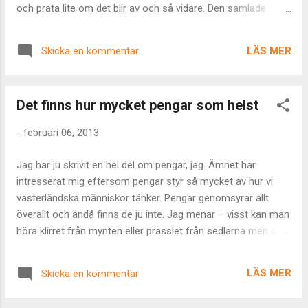
och prata lite om det blir av och så vidare. Den samlade
kompetensen vill se den nya kompetensen växa fram. De jag
frågar är sådana som verkligen kan något. Och gemensamt
LÄS MER
Skicka en kommentar
för dessa är att de lärt sig det helt och hållet själva. Av
intresse. Ett intresse som fortsatt att växa och som gör att
dessa människor går till jobbet med ett leende i ansiktet de
Det finns hur mycket pengar som helst
allra flesta dagar. Nu är jag ute på teoretisk mark eftersom
jag insett att jag saknar inblickar. Alltså gissar jag, baserat på
-
februari 06, 2013
observationer från sidan och andras återberättade insikter.
"Toppluvorna" – de där egentligen vansinnigt kunniga
Jag har ju skrivit en hel del om pengar, jag. Ämnet har
personerna som är kung respektive drottning i sina
intresserat mig eftersom pengar styr så mycket av hur vi
respektive spelvärdar. Som inte räds för att svänga ihop en
västerländska människor tänker. Pengar genomsyrar allt
mod och som har ett sinne riggat för vinst. I spel...
överallt och ändå finns de ju inte. Jag menar – visst kan man
höra klirret från mynten eller prasslet från sedlarna men den
kontanta andelen av penningmängden är ju försumbar och
eftersom pengar faktiskt skapas ur tomma intet av våra kära
LÄS MER
Skicka en kommentar
banker dagarna i ända kan man väl ändå få tvivla lite. Det är
ju så att jag sagt det ganska ofta: "Pengar finns inte". Och