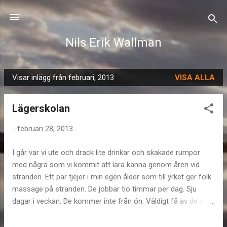
Fortsätt till huvudinnehåll
Nils Erik Wallman
Visar inlägg från februari, 2013
VISA ALLA
I
n
Lägerskolan
l
ä
-
februari 28, 2013
g
g
I går var vi ute och drack lite drinkar och skakade rumpor
med några som vi kommit att lära känna genom åren vid
stranden. Ett par tjejer i min egen ålder som till yrket ger folk
massage på stranden. De jobbar tio timmar per dag. Sju
dagar i veckan. De kommer inte från ön. Väldigt få av de som
bor och jobbar här gör det. De bägge vi spenderade
gårdagskvällen med kommer från samma by i nordöstra