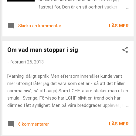
fastnat för. Den är en så oerhört vacker
beskrivning av en distinkt känsla. En känsla
som jag till punkt och pricka kan relatera till,
LÄS MER
Skicka en kommentar
nämligen när kärleken – den rent ljudande
och vibrerande kärleken med alla dess
nyanser från hjärtats, själens och hela vägen
Om vad man stoppar i sig
ut i köttets begär tar och bestämmer sig för
något i stil med: ”Nu du gubbe lille så ska du
-
februari 25, 2013
få se något riktigt spännande. Nu jävlar ska
du få se vad kärlek är och vad det kan göra
[Varning: dåligt språk. Men eftersom innehållet kunde varit
med ditt liv, sörru.” Hände mig för inte alls så
mer utförligt låter jag det vara som det är - så att det håller
länge sedan egentligen. Jag stod där med en
samma nivå, så att säga] Som LCHF-ätare sticker man ut en
fot och en hel referensram i en värld jag
smula i Sverige. Förvisso har LCHF blivit en trend och har
trodde var verklig och med ens lyste ljuset så
därmed fått synlighet. Men på våra breddgrader upplever jag
starkt att jag tappade balansen och faktiskt
egentligen inte att detta är något nytt utan snarare då en
trampade utanför vad jag trodde begränsade
återgång till något vi för en tid provat att vara utan. Jag
existensen – rakt i den oändliga yta som är
LÄS MER
6 kommentarer
märker direkt att jag får ett sämre allmäntillstånd – även här i
en mer verklig upplevelse av verkligheten.
tropikerna – om jag råkar sätta i mig av en omelett som