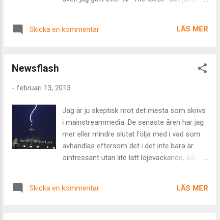
är att det verkligen fungerar. Det är jobbigt
eftersom jag tänker på alla timmar och åter
LÄS MER
Skicka en kommentar
timmar jag lagt på att få mina numera antika
Nokiatelefoner att göra alla de där saker
som äpplena gör helt av sig själva. Fan.
Newsflash
Ibland när något är vanligt och utbrett så kan
det ju vara det eftersom det faktiskt är bra
-
februari 13, 2013
också. Eftersom det fungerar. En välförtjänt
framgång bland alla de köpta och
Jag är ju skeptisk mot det mesta som skrivs
övermarknadsförda. Det är jobbigt att ha fel.
i mainstreammedia. De senaste åren har jag
Men utvecklande. I dag är det alla hjärtans
mer eller mindre slutat följa med i vad som
dag. Då ska man som partner uttrycka sin
avhandlas eftersom det i det inte bara är
kärlek till sin partner. Eftersom det är
ointressant utan lite lätt löjeväckande, sådär
påbjudet och marknadsfört drabbas jag av
att följa vad som av en stackars liten
reflexen att verkligen, verkligen inte visa mina
kärlekslös skara anses vara ”väsentligt”.
känslor just den här dagen. Av den enkla
LÄS MER
Skicka en kommentar
Blixtar och duner. Löpsedlarna finns ju där
anledningen att alla andra ju gör det. Det
ändå och när man ser en bild på blixten som
känns som om mina känslor är mycket ...
slår ner i självaste Vatikanen och överhörde