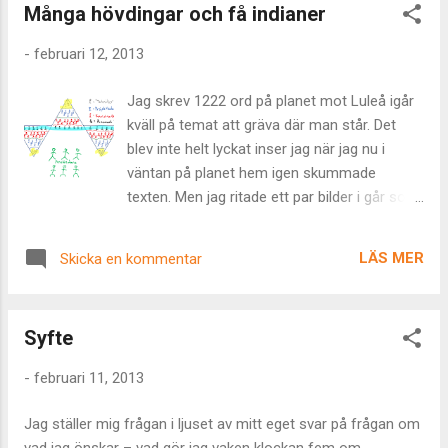
Många hövdingar och få indianer
något om att Påven den Helige faktiskt
abdikerat häromdagen så vetehundan om
-
februari 12, 2013
det inte luktar samband. Jag menar – bägge
informationsbitarna kommer ju från det
Jag skrev 1222 ord på planet mot Luleå igår
signalstarka medialandskapet och oavsett
kväll på temat att gräva där man står. Det
om de bägge är konstruerade eller inte så är
blev inte helt lyckat inser jag när jag nu i
ju storyns utveckling intressant. Det händer
väntan på planet hem igen skummade
ju grejor här i världen och bortom. Jag är av
texten. Men jag ritade ett par bilder i går som
uppfattningen att det vänt. Att polariteten
jag är väldigt nöjd med. Inte så mycket för
skiftat och att vi färdas mot vårt eget bästa
dess artisiska fulländning utan eftersom de
istället för att färdas ifrån det. De där
LÄS MER
Skicka en kommentar
är användbara. Bild ett: Visar hur stora
pengarna som tidigare hägrade på ett så
organisationer kapslar in och ökar avståndet
brännande vis har nu bytt riktning. Det
mellan de som verkligen begriper vad de
ansamlade kapitale...
Syfte
sysslar med. Bild två: Visar hur man med
några enkla förändringar skulle kunna öka
-
februari 11, 2013
effekten ohyggligt avsevärt men inte utan att
trampa mången okunnig tjänsteman på
Jag ställer mig frågan i ljuset av mitt eget svar på frågan om
foten. (Men visst ser det egentligen ut som