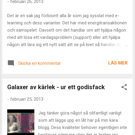
-
februari 26, 2013
mig in på varför utan snarare konkludera att
den som känner mig begriper. Vi tänker slå
Det är en sak jag förbisett alla år som jag sysslat med e-
oss ner här när Den Lille blivit större. Om
learning och dess varianter. Det här med energitransaktionen
vintrarna. Visst – det är bara löst snack och
och samspelet. Oavsett om det handlar om att hjälpa någon
en vag plan – annars hade det ju knappast
med att lösa ett vardagsproblem (support) eller att hjälpa
varit någon tjusning. Alls. Men jag vet.
någon att lära sig ett nytt sätt att se på livet så handlar det
Sådetså. I går hade jag nöjet att uppleva en
om ömsesidighet. Visst, jag ger kanske inte så mycket för
av de där sakerna som man hittar under
de institutionaliserade utbildningsvägarna där man monterar
kategorin ”sådant som aldrig händer”. Ni vet
LÄS MER
Skicka en kommentar
rigida tankeställningar i huvudet på sinnen som kommer att
purpurfärgade enhörningar, flygande
spendera resten av sina liv med att försöka få bort dem –
elefanter, talande buskar som brinner, hav
om de är kloka nog. Men det är desinformation,
som delar sig,...
Galaxer av kärlek - ur ett godisfack
människoförakt och härskartekniker vilket egentligen inte har
något alls med vare sig hjälp eller lärande att göra. Den som
-
februari 25, 2013
spelar in en film – en guide – för att hjälpa någon och gör
denna tillgänglig för en okänd massa människor; hur skiljer
Jag tänker göra något så olifantligt vanligt
sig energispelet i det scenariot från vad som händer när man
som att lägga upp en låt här på min kära
hjälper någon via telefon eller på plats en människa till
blogg. Dess kvaliteter behöver egentligen inte
människa? Och så vidare, och så vidare. Att prata rätt ...
beskrivas närmare utan det är texten jag