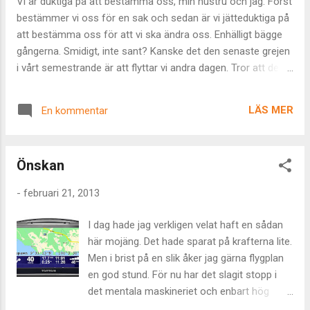
Vi är duktiga på att bestämma oss, min hustru och jag. Först
det jag skapat släppa taget, vandra ut i havet för att sedan
bestämmer vi oss för en sak och sedan är vi jätteduktiga på
skaka de sista resterna från mina lemmar tillsammans med
att bestämma oss för att vi ska ändra oss. Enhälligt bägge
människor från hela världen. Mot slutet av ...
gångerna. Smidigt, inte sant? Kanske det den senaste grejen
i vårt semestrande är att flyttar vi andra dagen. Tror att den
kan ackompanjeras och potentiellt ersättas med en vana att
under semestern ta en titt på kommande möjliga boenden
LÄS MER
En kommentar
redan innan hemresan. Det skulle i så fall innebära ett visst
mått av långsiktighet. Även det en märkbar trend. För en sak
är säker; hit kommer vi alltid att komma tillbaka. Det här
Önskan
stället är hemma, det också. Till och med sinnet är med i
matchen och kan på något sätt se den parallella tidslinjen
-
februari 21, 2013
under de elva månader som vi varit härifrån. Vi har sisådär
tio år på oss att hitta vinterboendet och fan vet om det inte
I dag hade jag verkligen velat haft en sådan
är i år vi ska börja leta. Per vessla, helst. Lite fartvind har
här mojäng. Det hade sparat på krafterna lite.
aldrig skadat. Och när vi ändå är inne på det där med
Men i brist på en slik åker jag gärna flygplan
långsiktighet. Under årets hittills avklarad...
en god stund. För nu har det slagit stopp i
det mentala maskineriet och enbart hög
luftfuktighet, salt vatten, kallt vin och ett