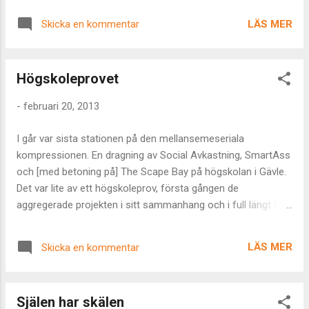
perfekt dansgolv kan reda upp den kreativa
LÄS MER
Skicka en kommentar
överdos jag utsatt mig själv och min
omgivning för den senaste tiden. Om jag inte
skriver något här på en dryg vecka så
Högskoleprovet
betyder det att avkopplingen från sinnet
fungerar. Annars - ja. Ni förstår säkert.
-
februari 20, 2013
Minecraft-GPS
I går var sista stationen på den mellansemeseriala
kompressionen. En dragning av Social Avkastning, SmartAss
och [med betoning på] The Scape Bay på högskolan i Gävle.
Det var lite av ett högskoleprov, första gången de
aggregerade projekten i sitt sammanhang och i full längt fick
träffa mer än en eller två trumhinnor samtidigt. Jag gick
intrycket att det gick väldigt bra och ser fram emot en
LÄS MER
Skicka en kommentar
fortsättning. Samtidigt får jag tydligt illustrerat för mig hur kul
jag tycker det är att prata inför folk. Att hänga sin kavaj på
lärarstolens ryggstöd i lektionssalen och skapa kontakt för
Själen har skälen
att sedan plöja på genom den förutbestämda materian var