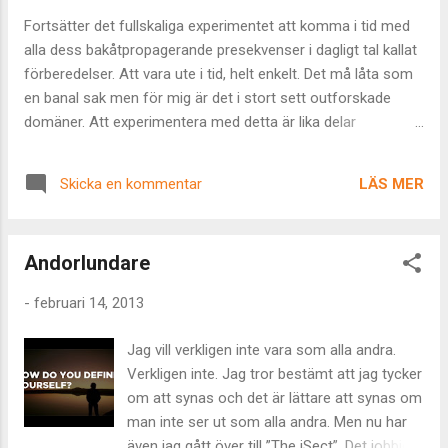
det andra var av en lite halvdålig träimitation i plast. Den
Fortsätter det fullskaliga experimentet att komma i tid med
senare hade lite dålig passform i kylan och vaktmästaren
alla dess bakåtpropagerande presekvenser i dagligt tal kallat
beklagade sig när jag försökte hjälpa honom att låsa
förberedelser. Att vara ute i tid, helt enkelt. Det må låta som
knutpunkterna i detta yttre skalskydd för att ...
en banal sak men för mig är det i stort sett outforskade
domäner. Att experimentera med detta är lika delar
spännande som skrämmande. Dels tvingas jag möta mitt
eget agerande och konfrontera mig själv med frågor kring
LÄS MER
Skicka en kommentar
varför jag aldrig tidigare varit ute i tid. Och dels får jag njuta
tjusningen i att ha gott om tid, slippa jäkta och istället
komma fram strax innan och hinna hitta såväl parkering som
Andorlundare
en genomarbetad andhämtning. I går var jag i väldigt god tid.
Lite drygt ett dygn i förtid till ett lunchmöte, visade det sig.
-
februari 14, 2013
Eller – vid genomläsning av den inför mötet föregående
mailkorrespondensen – jag var faktiskt på utsatt tid, det var
Jag vill verkligen inte vara som alla andra.
min mötespart som missat en dag. Hallå där – det är ju
Verkligen inte. Jag tror bestämt att jag tycker
precis så där jag brukar göra. Smaka på min egen medicin,
om att synas och det är lättare att synas om
tvivelsutan. En eller annan tanke kring karma letade s...
man inte ser ut som alla andra. Men nu har
även jag gått över till ”The iSect”. Det jobbiga