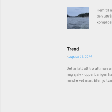
diskussion/kommentarsflod o
Hem till 
den uttrå
komplicer
sälen vi
köpt höll
förbi, fu
jag växte
Trend
och de lå
-
augusti 11, 2014
hastighet
reaktorhal
Det är lätt att tro att man 
mig själv - uppenbarligen h
mindre vet man. Eller: ju t
att de inte kan eller behöve
ordentligt med energipyssla
väldigt bra hjälp eftersom d
Tack! P.S. Tre aspekter av n