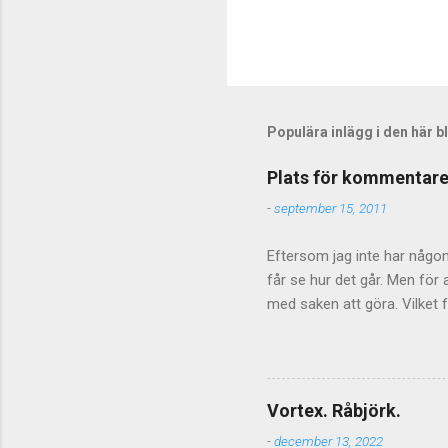
Populära inlägg i den här 
Plats för kommentare
-
september 15, 2011
Eftersom jag inte har någon 
får se hur det går. Men fö
med saken att göra. Vilket f
inte stänga av kommentarer
ibland blir hårda så kan de 
sakerna så får det lova att
diskussionsmaterialet - kom
Vortex. Råbjörk.
fortsätta även om inläggen in
-
december 13, 2022