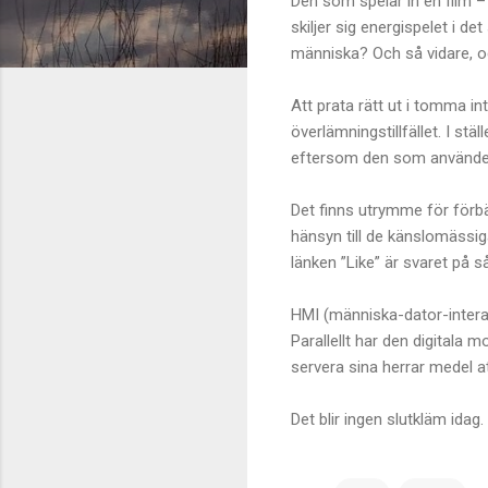
Den som spelar in en film –
skiljer sig energispelet i d
människa? Och så vidare, o
Att prata rätt ut i tomma in
överlämningstillfället. I s
eftersom den som använder s
Det finns utrymme för förb
hänsyn till de känslomässi
länken ”Like” är svaret på 
HMI (människa-dator-interak
Parallellt har den digitala m
servera sina herrar medel a
Det blir ingen slutkläm idag