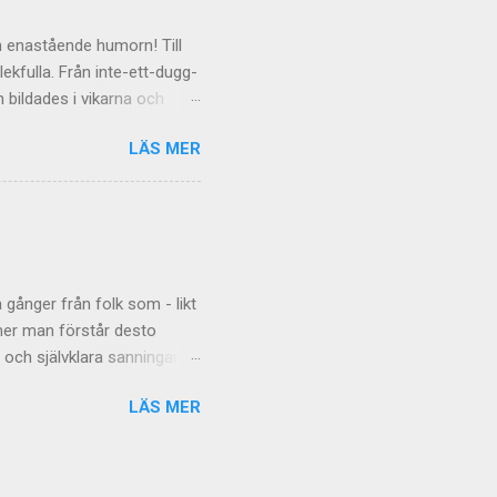
en enastående humorn! Till
lekfulla. Från inte-ett-dugg-
 bildades i vikarna och
 data Termosockorna hon
LÄS MER
höll i sensorn. Dagen flög
g i öster, över bruksorten
 Kylan, mörkret, galenskapen
lukar sig själv med sådan
örkret, kylan och ut genom
 gånger från folk som - likt
 mer man förstår desto
 och självklara sanningar
 fel. Det har börjat lossna
LÄS MER
tappa fokus. Det är en
till den och fortsätter.