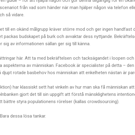
 en guide – för att hjälpa någon och gör denna tillgänglig för en ok
et scenariot från vad som händer när man hjälper någon via telefon elle
ch så vidare.
tet till en okänd målgrupp kräver större mod och ger ingen handfast d
tället packas budskapet på burk och avvaktar dess nyttjande. Bekräftel
ig av informationen sällan ger sig till känna.
ättringar här. Att ta med bekräftelsen och tacksägandet i loopen o
ga aspekterna av människan. Facebook är specialister på detta – d
så djupt rotade basbehov hos människan att enkelheten nästan är paro
tion) har klassiskt sett hat vinkeln av hur man ska få människan att
olnbanken gjort det till sin uppgift att förstå mänsklighetens intention
tt bättre styra populationens rörelser (kallas crowdsourcing).
. Bara dessa lösa tankar.