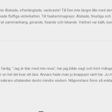
ch den kan vi hålla levande här...
min Älskade, efterlängtade, vackraste! Till Den inte längre lille med d
kade fluffiga vinterkatten. Till fixahemmagrejor. Älskade, finurliga och 
at sammanhang, görande, fixande och lekande. Vattnet var kallt, isen
lle leka bakom de dubbla vattenjettmunstyckena Sensorn levererade
 mina fötter varma på akterdäcket i bitande kyla och vind; killen som 
ll av utmaningar, skratt och flöde. Den halva gula månen som lägger si
 upp i. Luften vid busshållplatsen är kallare än is och torrare än eld.
nga kolvätekedjorna doftar av ett löfte. Exponenten i civilisationen s
 att pulserna inte längre kan uppfattas. In genom sammanbrottet, m
len. Från havet till skogen. Till kärleken som...
är färdig. "Jag är klar med min resa", har jag både sagt och hört många
ar en hel del kvar att lära. Annars hade man ju knappast varit här. Ju
värsäkrare uttalanden desto mindre visdom. Någonstans finns så enkla
r sägas. De är sannolikt universella. Perspektiv på den man är inte helt
ndet. Den spärr som släppt senast är den att inte vara orolig för att 
en där rädslan att tappa fokus per definition tar fokus. Hejdå säger vi 
ollpunktstillvaro med Jobs ord.