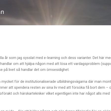
Fortsätt till huvudinnehåll
an
 alla år som jag sysslat med e-learning och dess varianter. Det här m
andlar om att hjälpa någon med att lösa ett vardagsproblem (support
t se på livet så handlar det om ömsesidighet.
å mycket för de institutionaliserade utbildningsvägarna där man monte
er att spendera resten av sina liv med att försöka få bort dem – 
örakt och härskartekniker vilket egentligen inte har något alls med v