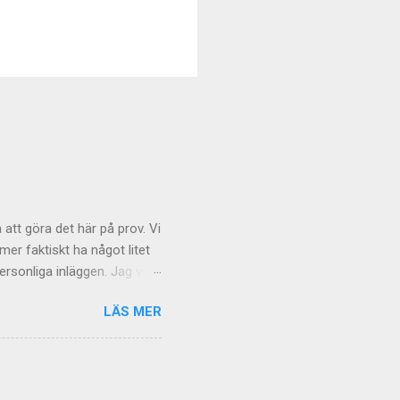
 att göra det här på prov. Vi
r faktiskt ha något litet
rsonliga inläggen. Jag vill
och även om tongångarna
LÄS MER
 gäller de mer personliga
äxande
t kommentarsfloden kan
de