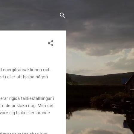
ed energitransaktionen och
) eller att hjälpa någon
rar rigida tankeställningar i
om de är kloka nog. Men det
are sig hjälp eller lärande