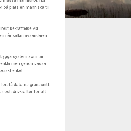
änd massa människor; hur
r på plats en människa till
irekt bekräftelse vid
sen når sällan avsändaren
ch bygga system som tar
en enkla men genomvassa
diskt enkel.
 förstå datorns gränssnitt.
er och drivkrafter för att