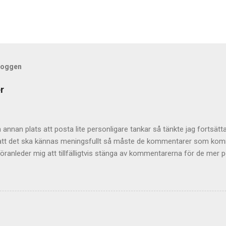
bloggen
r
annan plats att posta lite personligare tankar så tänkte jag fortsätta
r att det ska kännas meningsfullt så måste de kommentarer som komme
öranleder mig att tillfälligtvis stänga av kommentarerna för de mer pe
 helt och hållet eftersom jag tycker att de är givande som helhet 
ge upphov till mycket viktiga tankar inte minst hos mig själv. Men vad
 bli åtminstone lite mer direktrelaterat. Så för det mer gängse framv
mentera här istället. Jag lägger upp den ute till höger också så at
te ger något att relatera till. Det finns ju något slags ständigt rullan