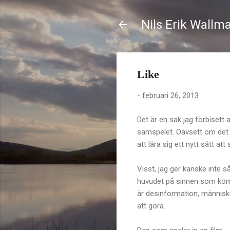
Nils Erik Wallm
Like
-
februari 26, 2013
Det är en sak jag förbisett
samspelet. Oavsett om det h
att lära sig ett nytt sätt at
Visst, jag ger kanske inte s
huvudet på sinnen som komm
är desinformation, människof
att göra.