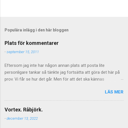
Populära inlägg i den här bloggen
Plats för kommentarer
-
september 15, 2011
Eftersom jag inte har någon annan plats att posta lite
personligare tankar så tänkte jag fortsätta att göra det här på
prov. Vi får se hur det går. Men för att det ska kännas
meningsfullt så måste de kommentarer som kommer faktiskt
LÄS MER
ha något litet med saken att göra. Vilket föranleder mig att
tillfälligtvis stänga av kommentarerna för de mer personliga
inläggen. Jag vill inte stänga av kommentarer helt och hållet
Vortex. Råbjörk.
eftersom jag tycker att de är givande som helhet och även om
-
december 13, 2022
tongångarna ibland blir hårda så kan de ge upphov till mycket
viktiga tankar inte minst hos mig själv. Men vad gäller de mer