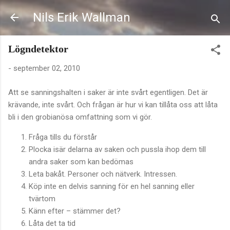
Fortsätt till huvudinnehåll
Nils Erik Wallman
Lögndetektor
-
september 02, 2010
Att se sanningshalten i saker är inte svårt egentligen. Det är
krävande, inte svårt. Och frågan är hur vi kan tillåta oss att låta
bli i den grobianösa omfattning som vi gör.
Fråga tills du förstår
Plocka isär delarna av saken och pussla ihop dem till
andra saker som kan bedömas
Leta bakåt. Personer och nätverk. Intressen.
Köp inte en delvis sanning för en hel sanning eller
tvärtom
Känn efter – stämmer det?
Låta det ta tid