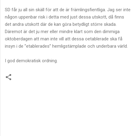
SD får ju all sin skäll för att de är främlingsfientliga. Jag ser inte
någon uppenbar risk i detta med just dessa utskott, då finns
det andra utskott där de kan göra betydligt större skada.
Däremot är det ju mer eller mindre klart som den dimmiga
oktoberdagen att man inte vill att dessa oetablerade ska få
insyn i de ”etablerades” hemligstämplade och underbara värld.
I god demokratisk ordning.
K
o
m
m
e
n