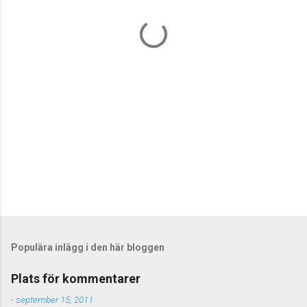
t
a
r
e
r
Populära inlägg i den här bloggen
Plats för kommentarer
-
september 15, 2011