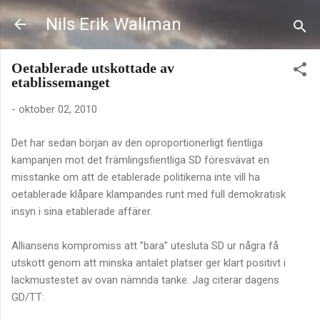
Fortsätt till huvudinnehåll
Nils Erik Wallman
Oetablerade utskottade av
etablissemanget
-
oktober 02, 2010
Det har sedan början av den oproportionerligt fientliga
kampanjen mot det främlingsfientliga SD föresvävat en
misstanke om att de etablerade politikerna inte vill ha
oetablerade klåpare klampandes runt med full demokratisk
insyn i sina etablerade affärer.
Alliansens kompromiss att ”bara” utesluta SD ur några få
utskott genom att minska antalet platser ger klart positivt i
lackmustestet av ovan nämnda tanke. Jag citerar dagens
GD/TT: