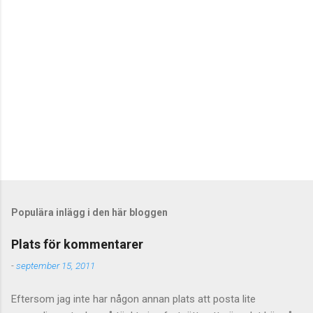
r
e
r
Populära inlägg i den här bloggen
Plats för kommentarer
-
september 15, 2011
Eftersom jag inte har någon annan plats att posta lite