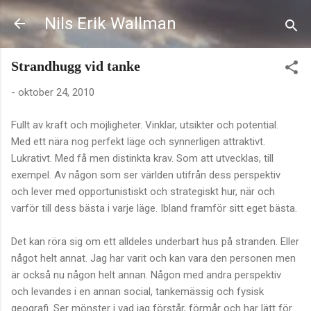
Fortsätt till huvudinnehåll
Nils Erik Wallman
Strandhugg vid tanke
-
oktober 24, 2010
Fullt av kraft och möjligheter. Vinklar, utsikter och potential.
Med ett nära nog perfekt läge och synnerligen attraktivt.
Lukrativt. Med få men distinkta krav. Som att utvecklas, till
exempel. Av någon som ser världen utifrån dess perspektiv
och lever med opportunistiskt och strategiskt hur, när och
varför till dess bästa i varje läge. Ibland framför sitt eget bästa.
Det kan röra sig om ett alldeles underbart hus på stranden. Eller
något helt annat. Jag har varit och kan vara den personen men
är också nu någon helt annan. Någon med andra perspektiv
och levandes i en annan social, tankemässig och fysisk
geografi. Ser mönster i vad jag förstår, förmår och har lätt för