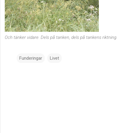
Och tänker vidare. Dels på tanken, dels på tankens riktning.
Funderingar
Livet
K
o
m
m
e
n
t
a