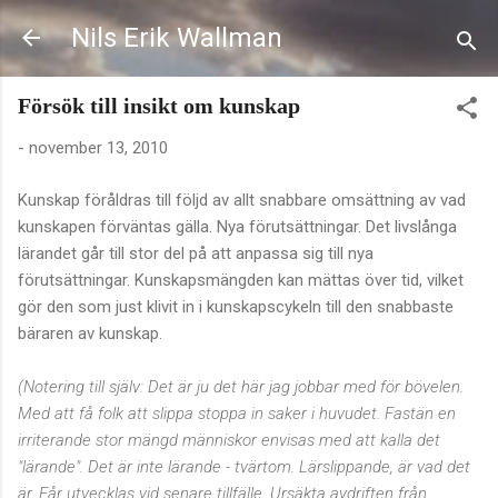
Fortsätt till huvudinnehåll
Nils Erik Wallman
Försök till insikt om kunskap
-
november 13, 2010
Kunskap föråldras till följd av allt snabbare omsättning av vad
kunskapen förväntas gälla. Nya förutsättningar. Det livslånga
lärandet går till stor del på att anpassa sig till nya
förutsättningar. Kunskapsmängden kan mättas över tid, vilket
gör den som just klivit in i kunskapscykeln till den snabbaste
bäraren av kunskap.
(Notering till själv: Det är ju det här jag jobbar med för bövelen.
Med att få folk att slippa stoppa in saker i huvudet. Fastän en
irriterande stor mängd människor envisas med att kalla det
"lärande". Det är inte lärande - tvärtom. Lärslippande, är vad det
är. Får utvecklas vid senare tillfälle. Ursäkta avdriften från