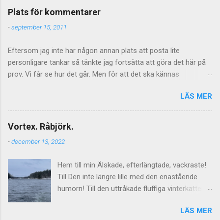
Plats för kommentarer
-
september 15, 2011
Eftersom jag inte har någon annan plats att posta lite
personligare tankar så tänkte jag fortsätta att göra det här på
prov. Vi får se hur det går. Men för att det ska kännas
meningsfullt så måste de kommentarer som kommer faktiskt
LÄS MER
ha något litet med saken att göra. Vilket föranleder mig att
tillfälligtvis stänga av kommentarerna för de mer personliga
inläggen. Jag vill inte stänga av kommentarer helt och hållet
Vortex. Råbjörk.
eftersom jag tycker att de är givande som helhet och även om
-
december 13, 2022
tongångarna ibland blir hårda så kan de ge upphov till mycket
viktiga tankar inte minst hos mig själv. Men vad gäller de mer
Hem till min Älskade, efterlängtade, vackraste!
personliga sakerna så får det lova att bli åtminstone lite mer
Till Den inte längre lille med den enastående
direktrelaterat. Så för det mer gängse framväxande
humorn! Till den uttråkade fluffiga vinterkatten.
diskussionsmaterialet - kommentera här istället. Jag lägger
Till fixahemmagrejor. Älskade, finurliga och
upp den ute till höger också så att kommentarsfloden kan
LÄS MER
lekfulla. Från inte-ett-dugg-komplicerat
fortsätta även om inläggen inte ger något att relatera till. Det