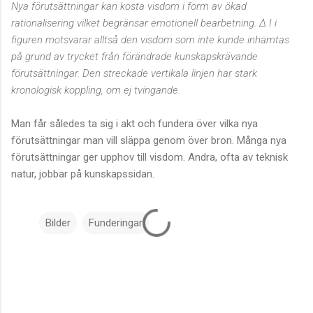
Nya förutsättningar kan kosta visdom i form av ökad
rationalisering vilket begränsar emotionell bearbetning. Δ I i
figuren motsvarar alltså den visdom som inte kunde inhämtas
på grund av trycket från förändrade kunskapskrävande
förutsättningar. Den streckade vertikala linjen har stark
kronologisk koppling, om ej tvingande.
Man får således ta sig i akt och fundera över vilka nya
förutsättningar man vill släppa genom över bron. Många nya
förutsättningar ger upphov till visdom. Andra, ofta av teknisk
natur, jobbar på kunskapssidan.
Bilder
Funderingar
K
o
m