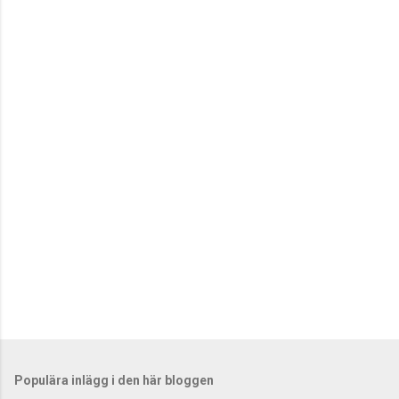
m
e
n
t
a
r
e
r
Populära inlägg i den här bloggen