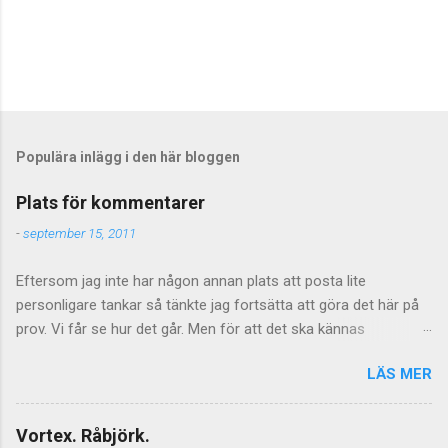
Populära inlägg i den här bloggen
Plats för kommentarer
-
september 15, 2011
Eftersom jag inte har någon annan plats att posta lite
personligare tankar så tänkte jag fortsätta att göra det här på
prov. Vi får se hur det går. Men för att det ska kännas
meningsfullt så måste de kommentarer som kommer faktiskt
LÄS MER
ha något litet med saken att göra. Vilket föranleder mig att
tillfälligtvis stänga av kommentarerna för de mer personliga
inläggen. Jag vill inte stänga av kommentarer helt och hållet
Vortex. Råbjörk.