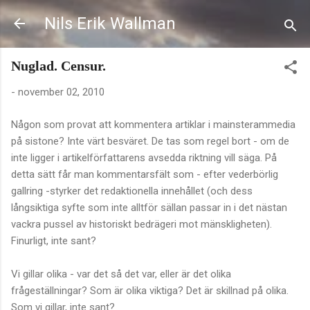
Fortsätt till huvudinnehåll
Nils Erik Wallman
Nuglad. Censur.
-
november 02, 2010
Någon som provat att kommentera artiklar i mainsterammedia
på sistone? Inte värt besväret. De tas som regel bort - om de
inte ligger i artikelförfattarens avsedda riktning vill säga. På
detta sätt får man kommentarsfält som - efter vederbörlig
gallring -styrker det redaktionella innehållet (och dess
långsiktiga syfte som inte alltför sällan passar in i det nästan
vackra pussel av historiskt bedrägeri mot mänskligheten).
Finurligt, inte sant?
Vi gillar olika - var det så det var, eller är det olika
frågeställningar? Som är olika viktiga? Det är skillnad på olika.
Som vi gillar, inte sant?