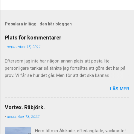
S
k
i
c
Populära inlägg i den här bloggen
k
a
Plats för kommentarer
e
n
-
september 15, 2011
k
o
Eftersom jag inte har någon annan plats att posta lite
m
m
personligare tankar så tänkte jag fortsätta att göra det här på
e
prov. Vi får se hur det går. Men för att det ska kännas
n
meningsfullt så måste de kommentarer som kommer faktiskt
t
a
LÄS MER
ha något litet med saken att göra. Vilket föranleder mig att
r
tillfälligtvis stänga av kommentarerna för de mer personliga
inläggen. Jag vill inte stänga av kommentarer helt och hållet
Vortex. Råbjörk.
eftersom jag tycker att de är givande som helhet och även om
-
december 13, 2022
tongångarna ibland blir hårda så kan de ge upphov till mycket
viktiga tankar inte minst hos mig själv. Men vad gäller de mer
Hem till min Älskade, efterlängtade, vackraste!
personliga sakerna så får det lova att bli åtminstone lite mer