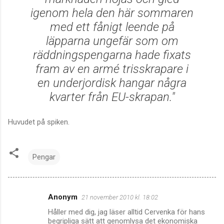
igenom hela den här sommaren
med ett fånigt leende på
läpparna ungefär som om
räddningspengarna hade fixats
fram av en armé trisskrapare i
en underjordisk hangar några
kvarter från EU-skrapan."
Huvudet på spiken.
Pengar
Anonym
21 november 2010 kl. 18:02
K
Håller med dig, jag läser alltid Cervenka för hans
o
begripliga sätt att genomlysa det ekonomiska