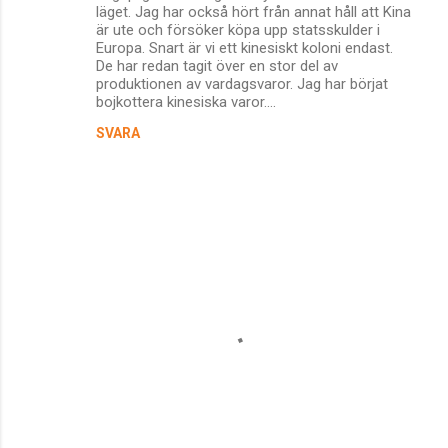
m
läget. Jag har också hört från annat håll att Kina
är ute och försöker köpa upp statsskulder i
m
Europa. Snart är vi ett kinesiskt koloni endast.
De har redan tagit över en stor del av
e
produktionen av vardagsvaror. Jag har börjat
n
bojkottera kinesiska varor....
t
SVARA
a
r
e
r