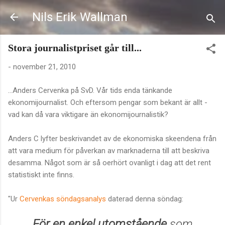
Fortsätt till huvudinnehåll
Nils Erik Wallman
Stora journalistpriset går till...
-
november 21, 2010
...Anders Cervenka på SvD. Vår tids enda tänkande
ekonomijournalist. Och eftersom pengar som bekant är allt -
vad kan då vara viktigare än ekonomijournalistik?
Anders C lyfter beskrivandet av de ekonomiska skeendena från
att vara medium för påverkan av marknaderna till att beskriva
desamma. Något som är så oerhört ovanligt i dag att det rent
statistiskt inte finns.
"Ur
Cervenkas söndagsanalys
daterad denna söndag:
För en enkel utomstående
som