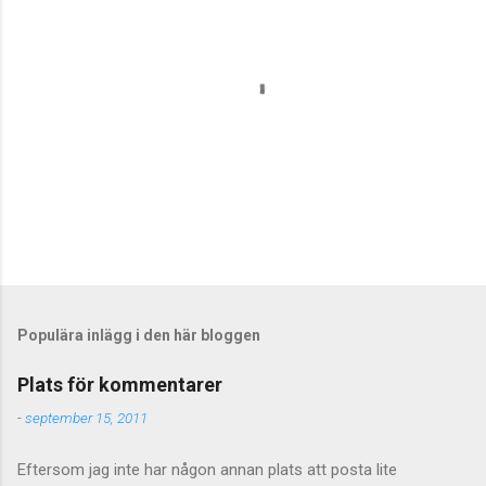
S
k
i
c
Populära inlägg i den här bloggen
k
a
Plats för kommentarer
e
n
-
september 15, 2011
k
o
Eftersom jag inte har någon annan plats att posta lite
m