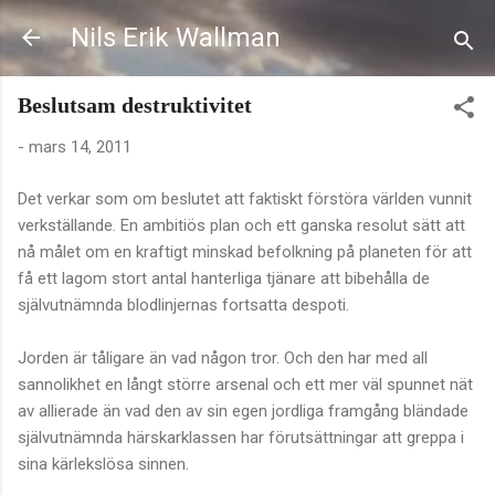
Fortsätt till huvudinnehåll
Nils Erik Wallman
Beslutsam destruktivitet
-
mars 14, 2011
Det verkar som om beslutet att faktiskt förstöra världen vunnit
verkställande. En ambitiös plan och ett ganska resolut sätt att
nå målet om en kraftigt minskad befolkning på planeten för att
få ett lagom stort antal hanterliga tjänare att bibehålla de
självutnämnda blodlinjernas fortsatta despoti.
Jorden är tåligare än vad någon tror. Och den har med all
sannolikhet en långt större arsenal och ett mer väl spunnet nät
av allierade än vad den av sin egen jordliga framgång bländade
självutnämnda härskarklassen har förutsättningar att greppa i
sina kärlekslösa sinnen.