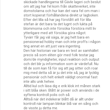
skickade handlingarna till Gävle lageri och beslut
om att jag har fel kom från skatteverket, inte
domstolarna och hur kan det vara fel om man i
stort kopierat förhållandena direkt ur lagboken.
Efter det lilla så har jag förstått att för lilla
stefan är det bara ta det lugnt och lukta på
blommorna och inte försöka förstöra mitt liv
ytterligare med att försöka göra något.
Tyvärr får jag väl säga, är jag helt bara en
pensionerad hobby man och inte proffs i någon
ting annat en att just vara ingenting.
Den här historian var bara en test av samhället
precis så som eliten gör med folk testar jag
dom/de myndigheter, input reaktion och output
och det blir ju information som är värdefull. Nu
till de som kan få för sig att jag sitter och roar
mig med detta så är ju det inte så, jag är lycklig
pensionär och helt enkelt väldigt onormal fast
inte alls unik hehee.
Alltid kul och läsa dig e erik klok int månen stark
i sitt blåa sken. Blått är power och används i de
syftena kontroll polis och så.
Alltså när det indekerar blått då är allt under
kontroll när lampan blinkar blå var en sång och
de visste ju detta me.