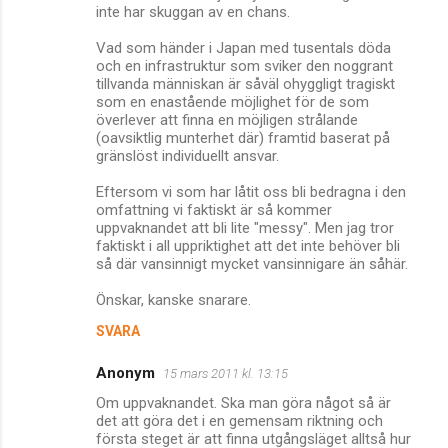
inte har skuggan av en chans.
Vad som händer i Japan med tusentals döda
och en infrastruktur som sviker den noggrant
tillvanda människan är såväl ohyggligt tragiskt
som en enastående möjlighet för de som
överlever att finna en möjligen strålande
(oavsiktlig munterhet där) framtid baserat på
gränslöst individuellt ansvar.
Eftersom vi som har låtit oss bli bedragna i den
omfattning vi faktiskt är så kommer
uppvaknandet att bli lite "messy". Men jag tror
faktiskt i all uppriktighet att det inte behöver bli
så där vansinnigt mycket vansinnigare än såhär.
Önskar, kanske snarare.
SVARA
Anonym
15 mars 2011 kl. 13:15
Om uppvaknandet. Ska man göra något så är
det att göra det i en gemensam riktning och
första steget är att finna utgångsläget alltså hur