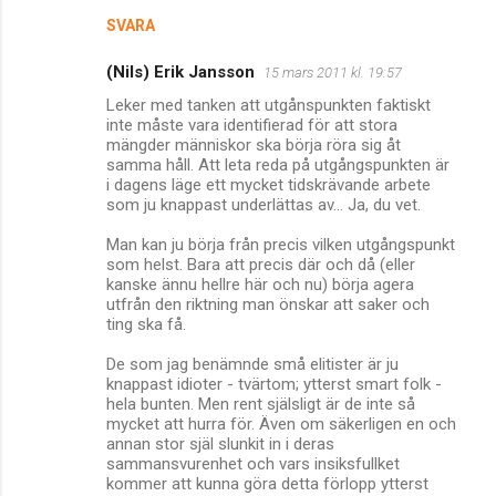
SVARA
(Nils) Erik Jansson
15 mars 2011 kl. 19:57
Leker med tanken att utgånspunkten faktiskt
inte måste vara identifierad för att stora
mängder människor ska börja röra sig åt
samma håll. Att leta reda på utgångspunkten är
i dagens läge ett mycket tidskrävande arbete
som ju knappast underlättas av... Ja, du vet.
Man kan ju börja från precis vilken utgångspunkt
som helst. Bara att precis där och då (eller
kanske ännu hellre här och nu) börja agera
utfrån den riktning man önskar att saker och
ting ska få.
De som jag benämnde små elitister är ju
knappast idioter - tvärtom; ytterst smart folk -
hela bunten. Men rent själsligt är de inte så
mycket att hurra för. Även om säkerligen en och
annan stor själ slunkit in i deras
sammansvurenhet och vars insiksfullket
kommer att kunna göra detta förlopp ytterst