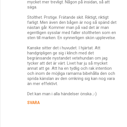
mycket mer trevligt. Någon på insidan, så att
säga.
Stolthet. Prstige. Frätande skit. Riktigt, riktigt
farligt. Men även den bågen är nog så spänd det
nästan går. Kommer man på vad det är man
egentligen sysslar med faller stoltheten som en
sten till marken. En synnerligen skön upplevelse.
Kanske sitter det i huvudet. I hjärtat. Att
handgripligen ge sig i klinch med det
begränsande nystandet vetehundan om jag
tycker att det är värt. Livet har ju så mycket
annat att ge. Att ha en tydlig och rak intention
och inom de möjliga ramarna bibehålla den och
sprida känslan av den omkring sig kan nog vara
än mer effektivt.
Det kan man i alla händelser önska ;-)
SVARA