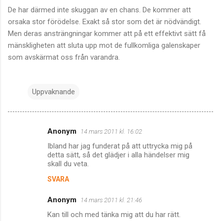
De har därmed inte skuggan av en chans. De kommer att
orsaka stor förödelse. Exakt så stor som det är nödvändigt.
Men deras ansträngningar kommer att på ett effektivt sätt få
mänskligheten att sluta upp mot de fullkomliga galenskaper
som avskärmat oss från varandra.
Uppvaknande
Anonym
14 mars 2011 kl. 16:02
K
Ibland har jag funderat på att uttrycka mig på
o
detta sätt, så det glädjer i alla händelser mig
m
skall du veta.
m
SVARA
e
Anonym
14 mars 2011 kl. 21:46
n
Kan till och med tänka mig att du har rätt.
t