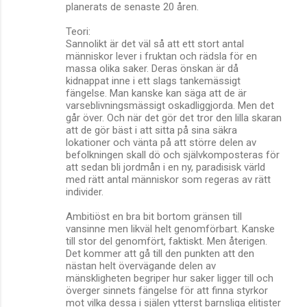
planerats de senaste 20 åren.
Teori:
Sannolikt är det väl så att ett stort antal
människor lever i fruktan och rädsla för en
massa olika saker. Deras önskan är då
kidnappat inne i ett slags tankemässigt
fängelse. Man kanske kan säga att de är
varseblivningsmässigt oskadliggjorda. Men det
går över. Och när det gör det tror den lilla skaran
att de gör bäst i att sitta på sina säkra
lokationer och vänta på att större delen av
befolkningen skall dö och självkomposteras för
att sedan bli jordmån i en ny, paradisisk värld
med rätt antal människor som regeras av rätt
individer.
Ambitiöst en bra bit bortom gränsen till
vansinne men likväl helt genomförbart. Kanske
till stor del genomfört, faktiskt. Men återigen.
Det kommer att gå till den punkten att den
nästan helt övervägande delen av
mänskligheten begriper hur saker ligger till och
överger sinnets fängelse för att finna styrkor
mot vilka dessa i själen ytterst barnsliga elitister