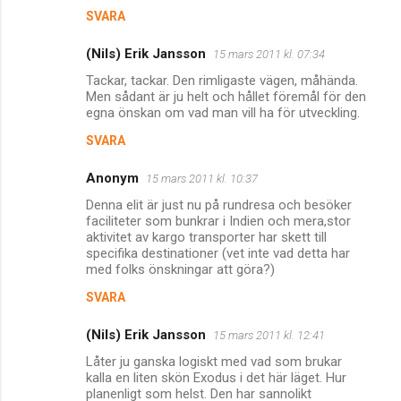
SVARA
a
r
(Nils) Erik Jansson
15 mars 2011 kl. 07:34
e
Tackar, tackar. Den rimligaste vägen, måhända.
r
Men sådant är ju helt och hållet föremål för den
egna önskan om vad man vill ha för utveckling.
SVARA
Anonym
15 mars 2011 kl. 10:37
Denna elit är just nu på rundresa och besöker
faciliteter som bunkrar i Indien och mera,stor
aktivitet av kargo transporter har skett till
specifika destinationer (vet inte vad detta har
med folks önskningar att göra?)
SVARA
(Nils) Erik Jansson
15 mars 2011 kl. 12:41
Låter ju ganska logiskt med vad som brukar
kalla en liten skön Exodus i det här läget. Hur
planenligt som helst. Den har sannolikt