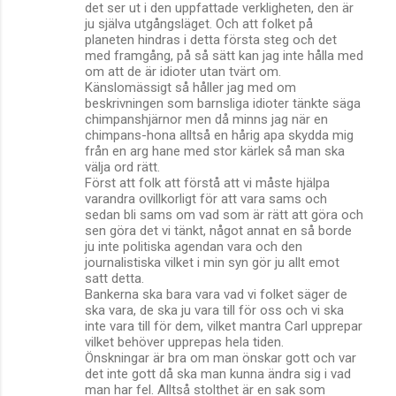
det ser ut i den uppfattade verkligheten, den är
ju själva utgångsläget. Och att folket på
planeten hindras i detta första steg och det
med framgång, på så sätt kan jag inte hålla med
om att de är idioter utan tvärt om.
Känslomässigt så håller jag med om
beskrivningen som barnsliga idioter tänkte säga
chimpanshjärnor men då minns jag när en
chimpans-hona alltså en hårig apa skydda mig
från en arg hane med stor kärlek så man ska
välja ord rätt.
Först att folk att förstå att vi måste hjälpa
varandra ovillkorligt för att vara sams och
sedan bli sams om vad som är rätt att göra och
sen göra det vi tänkt, något annat en så borde
ju inte politiska agendan vara och den
journalistiska vilket i min syn gör ju allt emot
satt detta.
Bankerna ska bara vara vad vi folket säger de
ska vara, de ska ju vara till för oss och vi ska
inte vara till för dem, vilket mantra Carl upprepar
vilket behöver upprepas hela tiden.
Önskningar är bra om man önskar gott och var
det inte gott då ska man kunna ändra sig i vad
man har fel. Alltså stolthet är en sak som