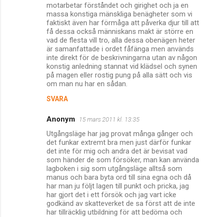
motarbetar förståndet och girighet och ja en
massa konstiga mänskliga benägheter som vi
faktiskt även har förmåga att påverka djur till att
få dessa också människans makt är större en
vad de flesta vill tro, alla dessa obenägen heter
är samanfattade i ordet fåfänga men används
inte direkt för de beskrivningarna utan av någon
konstig anledning stannat vid klädsel och synen
på magen eller rostig pung på alla sätt och vis
om man nu har en sådan.
SVARA
Anonym
15 mars 2011 kl. 13:35
Utgångsläge har jag provat många gånger och
det funkar extremt bra men just därför funkar
det inte för mig och andra det är bevisat vad
som händer de som försöker, man kan använda
lagboken i sig som utgångsläge alltså som
manus och bara byta ord till sina egna och då
har man ju följt lagen till punkt och pricka, jag
har gjort det i ett försök och jag vart icke
godkänd av skatteverket de sa först att de inte
har tillräcklig utbildning för att bedöma och