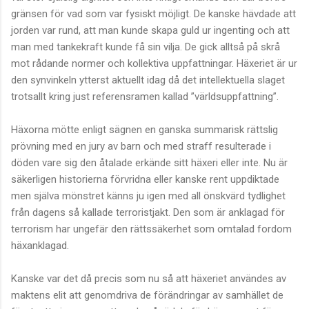
gränsen för vad som var fysiskt möjligt. De kanske hävdade att
jorden var rund, att man kunde skapa guld ur ingenting och att
man med tankekraft kunde få sin vilja. De gick alltså på skrå
mot rådande normer och kollektiva uppfattningar. Häxeriet är ur
den synvinkeln ytterst aktuellt idag då det intellektuella slaget
trotsallt kring just referensramen kallad ”världsuppfattning”.
Häxorna mötte enligt sägnen en ganska summarisk rättslig
prövning med en jury av barn och med straff resulterade i
döden vare sig den åtalade erkände sitt häxeri eller inte. Nu är
säkerligen historierna förvridna eller kanske rent uppdiktade
men själva mönstret känns ju igen med all önskvärd tydlighet
från dagens så kallade terroristjakt. Den som är anklagad för
terrorism har ungefär den rättssäkerhet som omtalad fordom
häxanklagad.
Kanske var det då precis som nu så att häxeriet användes av
maktens elit att genomdriva de förändringar av samhället de