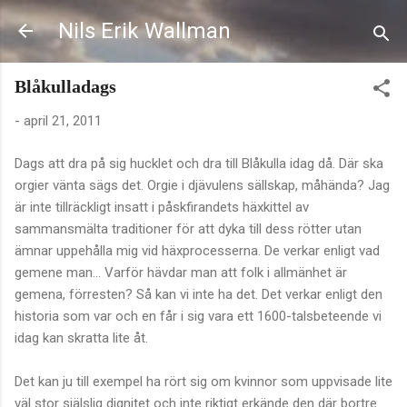
Fortsätt till huvudinnehåll
Nils Erik Wallman
Blåkulladags
-
april 21, 2011
Dags att dra på sig hucklet och dra till Blåkulla idag då. Där ska
orgier vänta sägs det. Orgie i djävulens sällskap, måhända? Jag
är inte tillräckligt insatt i påskfirandets häxkittel av
sammansmälta traditioner för att dyka till dess rötter utan
ämnar uppehålla mig vid häxprocesserna. De verkar enligt vad
gemene man… Varför hävdar man att folk i allmänhet är
gemena, förresten? Så kan vi inte ha det. Det verkar enligt den
historia som var och en får i sig vara ett 1600-talsbeteende vi
idag kan skratta lite åt.
Det kan ju till exempel ha rört sig om kvinnor som uppvisade lite
väl stor själslig dignitet och inte riktigt erkände den där bortre