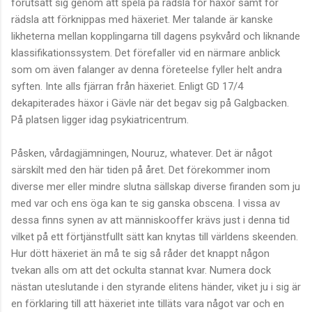
förutsatt sig genom att spela på rädsla för häxor samt för
rädsla att förknippas med häxeriet. Mer talande är kanske
likheterna mellan kopplingarna till dagens psykvård och liknande
klassifikationssystem. Det förefaller vid en närmare anblick
som om även falanger av denna företeelse fyller helt andra
syften. Inte alls fjärran från häxeriet. Enligt GD 17/4
dekapiterades häxor i Gävle när det begav sig på Galgbacken.
På platsen ligger idag psykiatricentrum.
Påsken, vårdagjämningen, Nouruz, whatever. Det är något
särskilt med den här tiden på året. Det förekommer inom
diverse mer eller mindre slutna sällskap diverse firanden som ju
med var och ens öga kan te sig ganska obscena. I vissa av
dessa finns synen av att människooffer krävs just i denna tid
vilket på ett förtjänstfullt sätt kan knytas till världens skeenden.
Hur dött häxeriet än må te sig så råder det knappt någon
tvekan alls om att det ockulta stannat kvar. Numera dock
nästan uteslutande i den styrande elitens händer, viket ju i sig är
en förklaring till att häxeriet inte tilläts vara något var och en