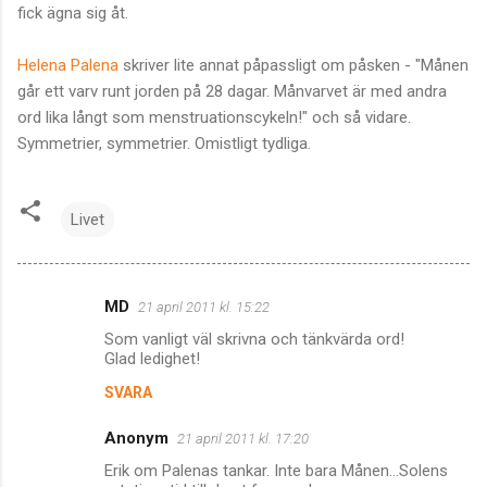
fick ägna sig åt.
Helena Palena
skriver lite annat påpassligt om påsken - "Månen
går ett varv runt jorden på 28 dagar. Månvarvet är med andra
ord lika långt som menstruationscykeln!" och så vidare.
Symmetrier, symmetrier. Omistligt tydliga.
Livet
MD
21 april 2011 kl. 15:22
K
Som vanligt väl skrivna och tänkvärda ord!
o
Glad ledighet!
m
SVARA
m
Anonym
e
21 april 2011 kl. 17:20
n
Erik om Palenas tankar. Inte bara Månen...Solens