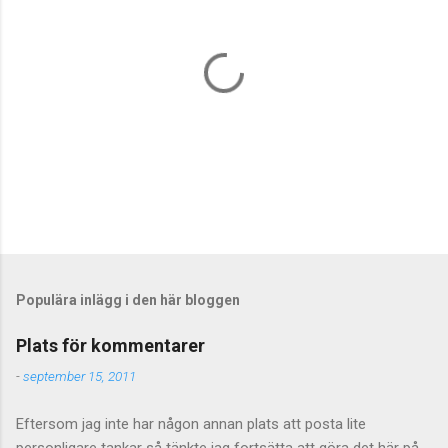
S
k
i
c
Populära inlägg i den här bloggen
k
a
Plats för kommentarer
e
n
-
september 15, 2011
k
o
Eftersom jag inte har någon annan plats att posta lite
m
m
personligare tankar så tänkte jag fortsätta att göra det här på