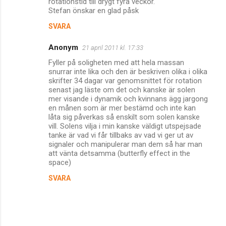
rotationstid till drygt fyra veckor.
t
Stefan önskar en glad påsk
a
SVARA
r
Anonym
e
21 april 2011 kl. 17:33
r
Fyller på soligheten med att hela massan
snurrar inte lika och den är beskriven olika i olika
skrifter 34 dagar var genomsnittet för rotation
senast jag läste om det och kanske är solen
mer visande i dynamik och kvinnans ägg jargong
en månen som är mer bestämd och inte kan
låta sig påverkas så enskilt som solen kanske
vill. Solens vilja i min kanske väldigt utspejsade
tanke är vad vi får tillbaks av vad vi ger ut av
signaler och manipulerar man dem så har man
att vänta detsamma (butterfly effect in the
space)
SVARA