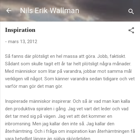
Fortsätt till huvudinnehåll
Nils Erik Wallman
Inspiration
-
mars 13, 2012
Så fanns där plötsligt en hel massa att göra. Jobb, faktiskt.
Sådant som skulle tagit ett år tar helt plötsligt några månader.
Med människor som litar på varandra, jobbar mot samma mål
verkligen vill något. Som känner varandra sedan tidigare och vet
varför man gör det man gör.
Inspirerade människor inspirerar. Och så är vad man kan kalla
den produktiva spiralen i gång. Jag vet vart det leder och vad
det tar med sig på vägen. Jag vet att det kommer en
inbromsning. Men jag kallar den inte så. Jag kallar den
återhämtning. Och i fråga om inspiration kan återhämtningen få
vara betydligt längre än själva skördetiden.