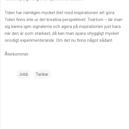
Tiden har nämligen mycket litet med inspirationen att göra.
Tiden finns inte ur det kreativa perspektivet. Tvärtom – lär man
sig känna igen signalerna och agera på inspirationen just bara
när den är som starkast, då kan man spara ohyggligt mycket
onödigt experimenterande. Om det nu finns något sådant.
Återkommer.
Jobb
Tankar
K
o
m
m
e
n