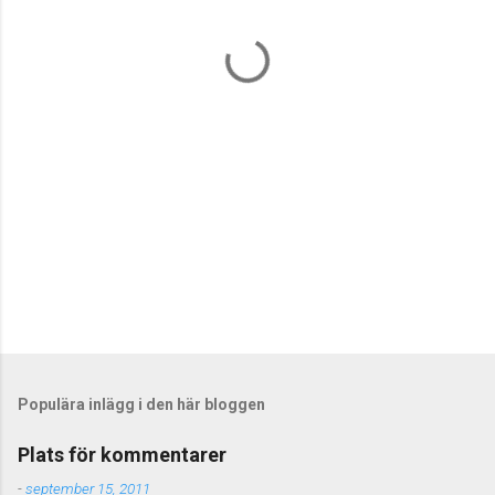
t
a
r
e
r
Populära inlägg i den här bloggen
Plats för kommentarer
-
september 15, 2011