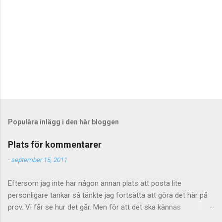
r
Populära inlägg i den här bloggen
Plats för kommentarer
-
september 15, 2011
Eftersom jag inte har någon annan plats att posta lite
personligare tankar så tänkte jag fortsätta att göra det här på
prov. Vi får se hur det går. Men för att det ska kännas
meningsfullt så måste de kommentarer som kommer faktiskt