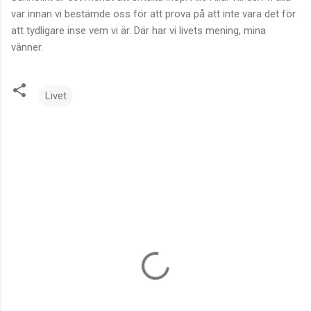
var innan vi bestämde oss för att prova på att inte vara det för
att tydligare inse vem vi är. Där har vi livets mening, mina
vänner.
Livet
K
o
m
m
e
n
t
a
r
e