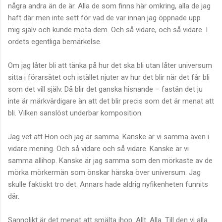
några andra än de är. Alla de som finns här omkring, alla de jag
haft där men inte sett för vad de var innan jag öppnade upp
mig själv och kunde möta dem. Och så vidare, och så vidare. I
ordets egentliga bemärkelse.
Om jag låter bli att tänka på hur det ska bli utan låter universum
sitta i förarsätet och istället njuter av hur det blir när det får bli
som det vill själv. Då blir det ganska hisnande – fastän det ju
inte är märkvärdigare än att det blir precis som det är menat att
bli. Vilken sanslöst underbar komposition.
Jag vet att Hon och jag är samma. Kanske är vi samma även i
vidare mening. Och så vidare och så vidare. Kanske är vi
samma allihop. Kanske är jag samma som den mörkaste av de
mörka mörkermän som önskar härska över universum. Jag
skulle faktiskt tro det. Annars hade aldrig nyfikenheten funnits
där.
Sannolikt är det menat att smälta ihop. Allt. Alla. Till den vi alla