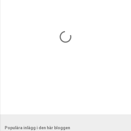
m
e
n
t
a
r
e
r
Populära inlägg i den här bloggen