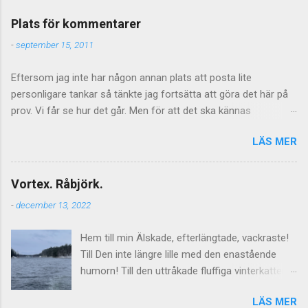
Plats för kommentarer
-
september 15, 2011
Eftersom jag inte har någon annan plats att posta lite
personligare tankar så tänkte jag fortsätta att göra det här på
prov. Vi får se hur det går. Men för att det ska kännas
meningsfullt så måste de kommentarer som kommer faktiskt
LÄS MER
ha något litet med saken att göra. Vilket föranleder mig att
tillfälligtvis stänga av kommentarerna för de mer personliga
inläggen. Jag vill inte stänga av kommentarer helt och hållet
Vortex. Råbjörk.
eftersom jag tycker att de är givande som helhet och även om
-
december 13, 2022
tongångarna ibland blir hårda så kan de ge upphov till mycket
viktiga tankar inte minst hos mig själv. Men vad gäller de mer
Hem till min Älskade, efterlängtade, vackraste!
personliga sakerna så får det lova att bli åtminstone lite mer
Till Den inte längre lille med den enastående
direktrelaterat. Så för det mer gängse framväxande
humorn! Till den uttråkade fluffiga vinterkatten.
diskussionsmaterialet - kommentera här istället. Jag lägger
Till fixahemmagrejor. Älskade, finurliga och
upp den ute till höger också så att kommentarsfloden kan
LÄS MER
lekfulla. Från inte-ett-dugg-komplicerat