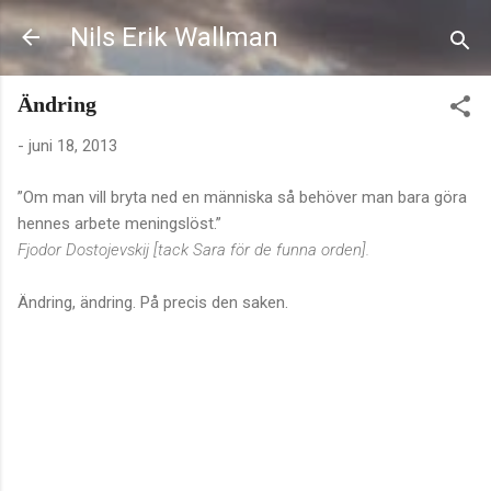
Fortsätt till huvudinnehåll
Nils Erik Wallman
Ändring
-
juni 18, 2013
”Om man vill bryta ned en människa så behöver man bara göra
hennes arbete meningslöst.”
Fjodor Dostojevskij [tack Sara för de funna orden].
Ändring, ändring. På precis den saken.
K
o
m