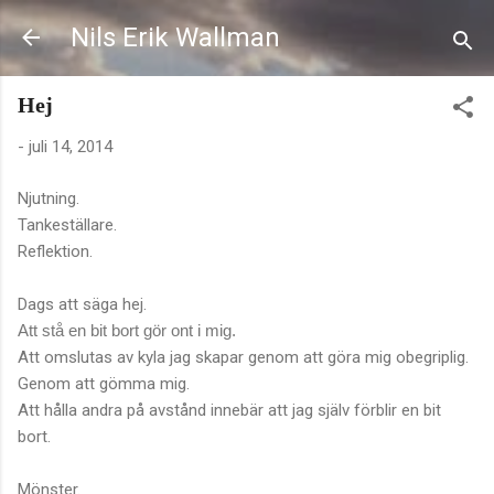
Fortsätt till huvudinnehåll
Nils Erik Wallman
Hej
-
juli 14, 2014
Njutning.
Tankeställare.
Reflektion.
Dags att säga hej.
Att stå en bit bort gör ont i mig.
Att omslutas av kyla jag skapar genom att göra mig obegriplig.
Genom att gömma mig.
Att hålla andra på avstånd innebär att jag själv förblir en bit
bort.
Mönster.