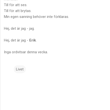
Till för att ses.
Till för att brytas.
Min egen sanning behöver inte förklaras.
Hej, det är jag - jag.
Hej, det är jag -
Erik
.
Inga ordvitsar denna vecka.
Livet
K
o
m
m
e