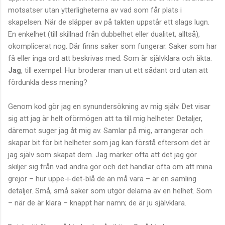
motsatser utan ytterligheterna av vad som får plats i
skapelsen. När de släpper av på takten uppstår ett slags lugn.
En enkelhet (till skillnad från dubbelhet eller dualitet, alltså),
okomplicerat nog. Där finns saker som fungerar. Saker som har
få eller inga ord att beskrivas med. Som är självklara och äkta.
Jag
, till exempel. Hur broderar man ut ett sådant ord utan att
fördunkla dess mening?
Genom kod gör jag en synundersökning av mig själv. Det visar
sig att jag är helt oförmögen att ta till mig helheter. Detaljer,
däremot suger jag åt mig av. Samlar på mig, arrangerar och
skapar bit för bit helheter som jag kan förstå eftersom det är
jag själv som skapat dem. Jag märker ofta att det jag gör
skiljer sig från vad andra gör och det handlar ofta om att mina
grejor – hur uppe-i-det-blå de än må vara – är en samling
detaljer. Små, små saker som utgör delarna av en helhet. Som
– när de är klara – knappt har namn; de är ju självklara.