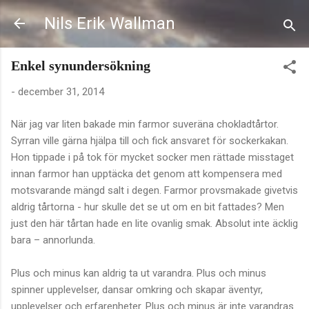
Fortsätt till huvudinnehåll
Nils Erik Wallman
Enkel synundersökning
-
december 31, 2014
När jag var liten bakade min farmor suveräna chokladtårtor.
Syrran ville gärna hjälpa till och fick ansvaret för sockerkakan.
Hon tippade i på tok för mycket socker men rättade misstaget
innan farmor han upptäcka det genom att kompensera med
motsvarande mängd salt i degen. Farmor provsmakade givetvis
aldrig tårtorna - hur skulle det se ut om en bit fattades? Men
just den här tårtan hade en lite ovanlig smak. Absolut inte äcklig
bara – annorlunda.
Plus och minus kan aldrig ta ut varandra. Plus och minus
spinner upplevelser, dansar omkring och skapar äventyr,
upplevelser och erfarenheter. Plus och minus är inte varandras