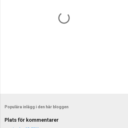
n
t
a
r
e
r
Populära inlägg i den här bloggen
Plats för kommentarer