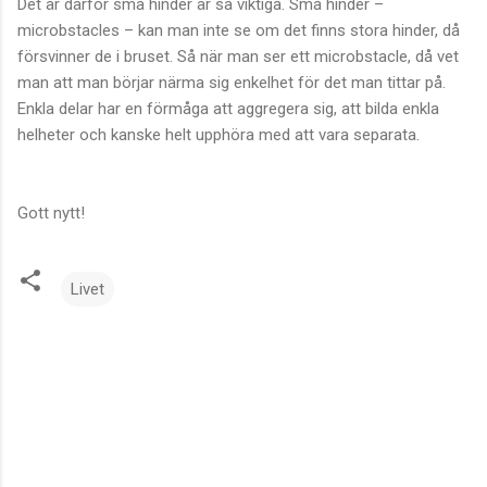
Det är därför små hinder är så viktiga. Små hinder –
microbstacles – kan man inte se om det finns stora hinder, då
försvinner de i bruset. Så när man ser ett microbstacle, då vet
man att man börjar närma sig enkelhet för det man tittar på.
Enkla delar har en förmåga att aggregera sig, att bilda enkla
helheter och kanske helt upphöra med att vara separata.
Gott nytt!
Livet
K
o
m
m
e