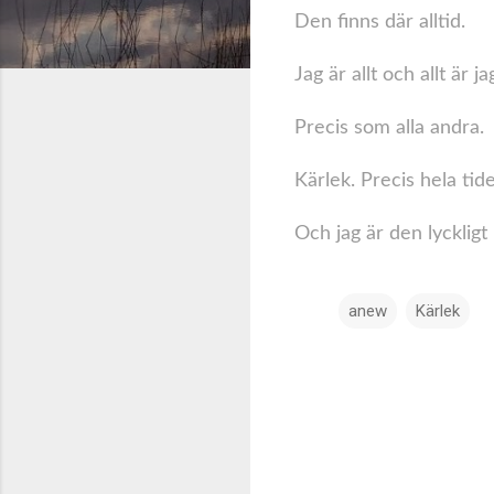
Den finns där alltid.
Jag är allt och allt är ja
Precis som alla andra.
Kärlek. Precis hela tid
Och jag är den lyckligt
anew
Kärlek
K
o
m
m
e