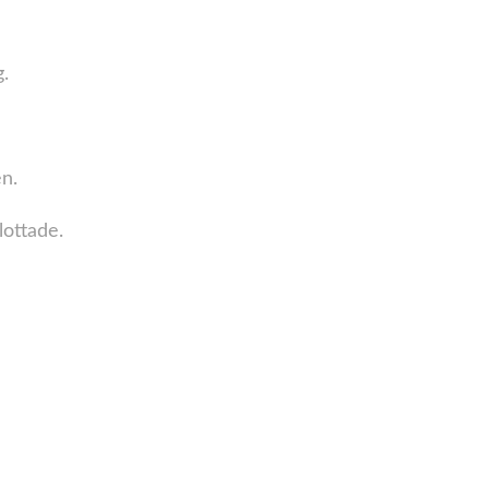
g.
en.
 lottade.