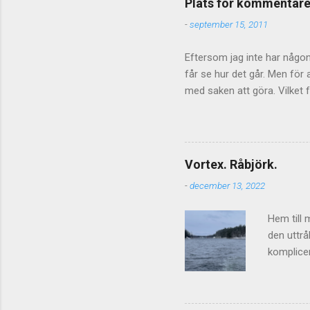
Plats för kommentare
-
september 15, 2011
Eftersom jag inte har någon 
får se hur det går. Men fö
med saken att göra. Vilket f
inte stänga av kommentarer
ibland blir hårda så kan de 
sakerna så får det lova att
diskussionsmaterialet - kom
Vortex. Råbjörk.
fortsätta även om inläggen in
-
december 13, 2022
diskussion/kommentarsflod o
Hem till 
den uttrå
komplicer
sälen vi
köpt höll
förbi, fu