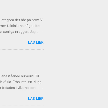
 att göra det här på prov. Vi
r faktiskt ha något litet
rsonliga inläggen. Jag vill
och även om tongångarna
LÄS MER
 gäller de mer personliga
äxande
t kommentarsfloden kan
de
en enastående humorn! Till
lekfulla. Från inte-ett-dugg-
 bildades i vikarna och
 data Termosockorna hon
LÄS MER
höll i sensorn. Dagen flög
g i öster, över bruksorten