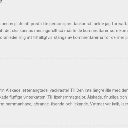
r
annan plats att posta lite personligare tankar så tänkte jag fortsätta
r att det ska kännas meningsfullt så måste de kommentarer som komme
öranleder mig att tillfälligtvis stänga av kommentarerna för de mer pe
 helt och hållet eftersom jag tycker att de är givande som helhet 
ge upphov till mycket viktiga tankar inte minst hos mig själv. Men vad
 bli åtminstone lite mer direktrelaterat. Så för det mer gängse framv
mentera här istället. Jag lägger upp den ute till höger också så at
te ger något att relatera till. Det finns ju något slags ständigt rullan
ch den kan vi hålla levande här...
min Älskade, efterlängtade, vackraste! Till Den inte längre lille med d
kade fluffiga vinterkatten. Till fixahemmagrejor. Älskade, finurliga och 
at sammanhang, görande, fixande och lekande. Vattnet var kallt, isen
lle leka bakom de dubbla vattenjettmunstyckena Sensorn levererade
 mina fötter varma på akterdäcket i bitande kyla och vind; killen som 
ll av utmaningar, skratt och flöde. Den halva gula månen som lägger si