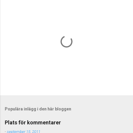
a
r
e
r
S
k
i
c
Populära inlägg i den här bloggen
k
a
Plats för kommentarer
e
n
-
september 15, 2011