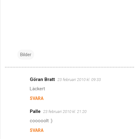
Bilder
Göran Bratt
23 februari 2010 kl. 09:33
K
Läckert
o
SVARA
m
m
Palle
23 februari 2010 kl. 21:20
e
cooooolt :)
n
SVARA
t