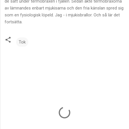
de satt under termobraxen i fjällen. Sedan åkte termobraxorna
av lämnandes enbart mjukisarna och den fria känslan spred sig
som en fysiologisk löpeld. Jag - i mjukisbrallor. Och så lär det
fortsätta.
Tok
K
o
m
m
e
n
t
a
r
e