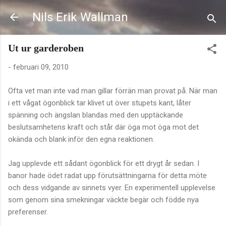
Fortsätt till huvudinnehåll
Nils Erik Wallman
Ut ur garderoben
-
februari 09, 2010
Ofta vet man inte vad man gillar förrän man provat på. När man
i ett vågat ögonblick tar klivet ut över stupets kant, låter
spänning och ängslan blandas med den upptäckande
beslutsamhetens kraft och står där öga mot öga mot det
okända och blank inför den egna reaktionen.
Jag upplevde ett sådant ögonblick för ett drygt år sedan. I
banor hade ödet radat upp förutsättningarna för detta möte
och dess vidgande av sinnets vyer. En experimentell upplevelse
som genom sina smekningar väckte begär och födde nya
preferenser.