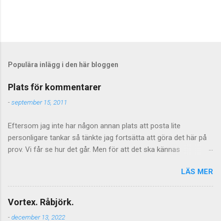
S
k
i
c
Populära inlägg i den här bloggen
k
a
Plats för kommentarer
e
n
-
september 15, 2011
k
o
Eftersom jag inte har någon annan plats att posta lite
m
m
personligare tankar så tänkte jag fortsätta att göra det här på
e
prov. Vi får se hur det går. Men för att det ska kännas
n
meningsfullt så måste de kommentarer som kommer faktiskt
t
a
LÄS MER
ha något litet med saken att göra. Vilket föranleder mig att
r
tillfälligtvis stänga av kommentarerna för de mer personliga
inläggen. Jag vill inte stänga av kommentarer helt och hållet
Vortex. Råbjörk.
eftersom jag tycker att de är givande som helhet och även om
-
december 13, 2022
tongångarna ibland blir hårda så kan de ge upphov till mycket