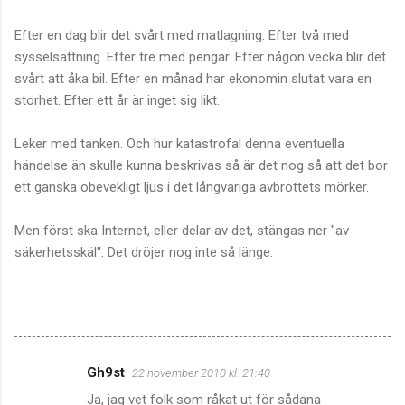
Efter en dag blir det svårt med matlagning. Efter två med
sysselsättning. Efter tre med pengar. Efter någon vecka blir det
svårt att åka bil. Efter en månad har ekonomin slutat vara en
storhet. Efter ett år är inget sig likt.
Leker med tanken. Och hur katastrofal denna eventuella
händelse än skulle kunna beskrivas så är det nog så att det bor
ett ganska obevekligt ljus i det långvariga avbrottets mörker.
Men först ska Internet, eller delar av det, stängas ner "av
säkerhetsskäl". Det dröjer nog inte så länge.
Gh9st
22 november 2010 kl. 21:40
K
Ja, jag vet folk som råkat ut för sådana