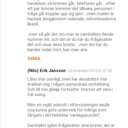
o
händelser, strömmen går.. telefonen går.. ..efter
m
ett par timmar kommer det tillbaka, personen i
fråga går kopplar upp sig igen.. ..men mailen är
m
hackad, bloggkonton raderade, nätverkssidorna
likaså..
e
n
..men så går det om man är samhällets fiende
nummer ett, och det är du när du ifrågasätter
t
det och visar dess brister.. ..men det har du
a
kanske redan hört, kan man ana..
r
SVARA
e
(Nils) Erik Jansson
23 november 2010 kl. 07:36
r
Låter inte orimligt, men har dessbättre inte
drabbat mig i någon samordnad omfattning.
Och till min glädje fortsätter Internet att vara i
full swing.
Men ett rejält avbrott i elförsörjningen skulle
nog kunna göra underverk för många som
fångats i det hektiska "vardagspusslet".
Samhället självt ifrågasätter sina brister, det är