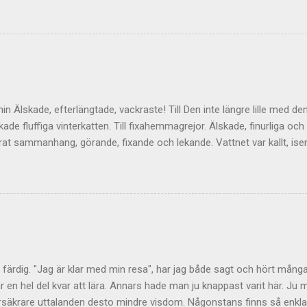
ge upphov till mycket viktiga tankar inte minst hos mig själv. Men vad
 bli åtminstone lite mer direktrelaterat. Så för det mer gängse framv
mentera här istället. Jag lägger upp den ute till höger också så at
te ger något att relatera till. Det finns ju något slags ständigt rullan
ch den kan vi hålla levande här...
min Älskade, efterlängtade, vackraste! Till Den inte längre lille med d
kade fluffiga vinterkatten. Till fixahemmagrejor. Älskade, finurliga och 
at sammanhang, görande, fixande och lekande. Vattnet var kallt, isen
lle leka bakom de dubbla vattenjettmunstyckena Sensorn levererade
 mina fötter varma på akterdäcket i bitande kyla och vind; killen som 
ll av utmaningar, skratt och flöde. Den halva gula månen som lägger si
 upp i. Luften vid busshållplatsen är kallare än is och torrare än eld.
nga kolvätekedjorna doftar av ett löfte. Exponenten i civilisationen s
 att pulserna inte längre kan uppfattas. In genom sammanbrottet, m
len. Från havet till skogen. Till kärleken som...
är färdig. "Jag är klar med min resa", har jag både sagt och hört många
ar en hel del kvar att lära. Annars hade man ju knappast varit här. Ju
värsäkrare uttalanden desto mindre visdom. Någonstans finns så enkla