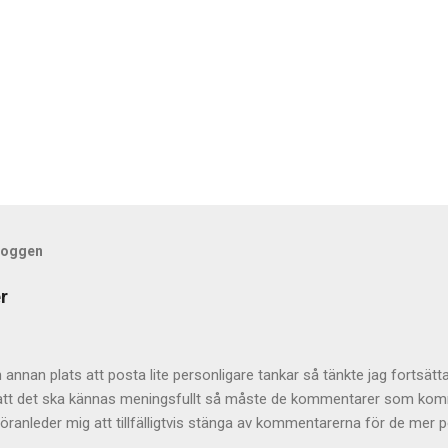
bloggen
r
annan plats att posta lite personligare tankar så tänkte jag fortsätta
r att det ska kännas meningsfullt så måste de kommentarer som komme
öranleder mig att tillfälligtvis stänga av kommentarerna för de mer pe
 helt och hållet eftersom jag tycker att de är givande som helhet 