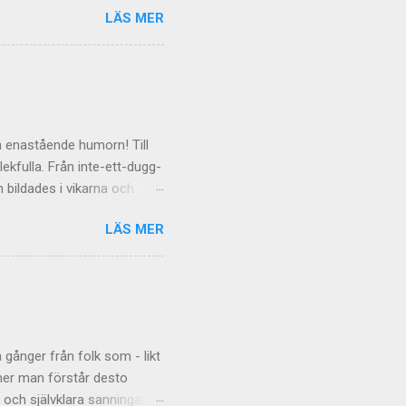
LÄS MER
 gäller de mer personliga
äxande
t kommentarsfloden kan
de
en enastående humorn! Till
lekfulla. Från inte-ett-dugg-
 bildades i vikarna och
 data Termosockorna hon
LÄS MER
höll i sensorn. Dagen flög
g i öster, över bruksorten
 Kylan, mörkret, galenskapen
lukar sig själv med sådan
örkret, kylan och ut genom
 gånger från folk som - likt
 mer man förstår desto
 och självklara sanningar