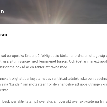
Fortsätt till huvudinnehåll
an
vism
n rad europeiska länder på folklig basis tänker anordna en uttagsvå
att visa sitt missnöje med fenomenet banker. Och (det är min extrapol
kunderna också är en faktor att räkna med.
 ganska troligt att banksystemet av rent likviditetstekniska och sed
a sina "kunder" om motsatsen för den händelse att uppslutningen krin
erkar.
e]
beskriver aktiviteten på svenska. En översikt över aktiviteterna fin