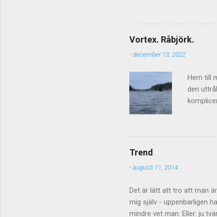
ibland blir hårda så kan de 
sakerna så får det lova att
diskussionsmaterialet - kom
Vortex. Råbjörk.
fortsätta även om inläggen in
-
december 13, 2022
diskussion/kommentarsflod o
Hem till 
den uttrå
komplicer
sälen vi
köpt höll
förbi, fu
jag växte
Trend
och de lå
-
augusti 11, 2014
hastighet
reaktorhal
Det är lätt att tro att man 
mig själv - uppenbarligen h
mindre vet man. Eller: ju t