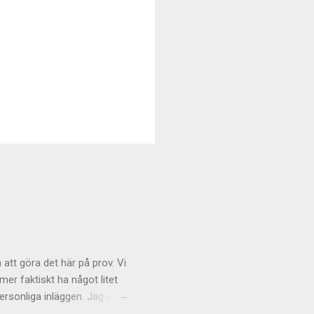
 att göra det här på prov. Vi
r faktiskt ha något litet
rsonliga inläggen. Jag vill
och även om tongångarna