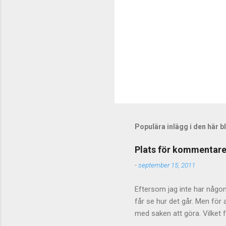
r
Populära inlägg i den här 
Plats för kommentare
-
september 15, 2011
Eftersom jag inte har någon 
får se hur det går. Men fö
med saken att göra. Vilket f
inte stänga av kommentarer