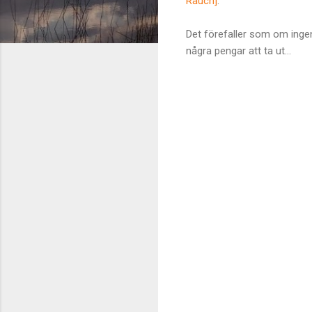
Rauch]
.
Det förefaller som om ingen 
några pengar att ta ut...
K
o
m
m
e
n
t
a
r
e