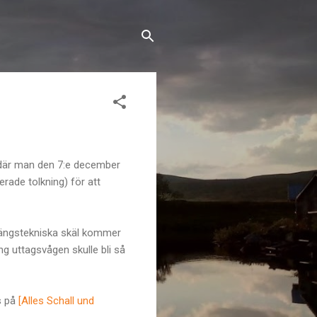
g där man den 7:e december
erade tolkning) för att
elmängstekniska skäl kommer
g uttagsvågen skulle bli så
ns på
[Alles Schall und