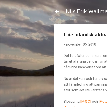
Nils Erik Wallm
Lite utländsk akti
-
november 05, 2010
Det förefaller som man i e
tar ut alla sina pengar för 
påminna bankväldet om att 
Nu är det väl i och för sig
att få anledning att påminn
stor som det lite varstans v
Bloggarna
[M@C]
och
[Flut