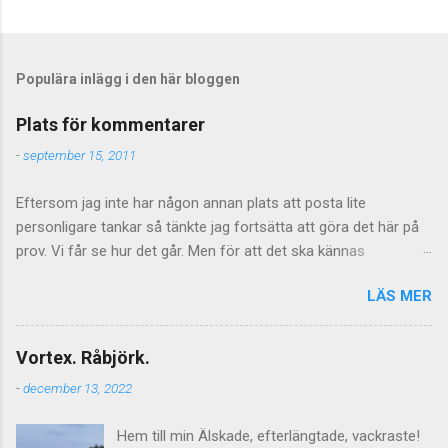
S
k
i
c
Populära inlägg i den här bloggen
k
a
Plats för kommentarer
e
n
-
september 15, 2011
k
o
Eftersom jag inte har någon annan plats att posta lite
m
m
personligare tankar så tänkte jag fortsätta att göra det här på
e
prov. Vi får se hur det går. Men för att det ska kännas
n
meningsfullt så måste de kommentarer som kommer faktiskt
t
a
LÄS MER
ha något litet med saken att göra. Vilket föranleder mig att
r
tillfälligtvis stänga av kommentarerna för de mer personliga
inläggen. Jag vill inte stänga av kommentarer helt och hållet
Vortex. Råbjörk.
eftersom jag tycker att de är givande som helhet och även om
-
december 13, 2022
tongångarna ibland blir hårda så kan de ge upphov till mycket
viktiga tankar inte minst hos mig själv. Men vad gäller de mer
Hem till min Älskade, efterlängtade, vackraste!
personliga sakerna så får det lova att bli åtminstone lite mer