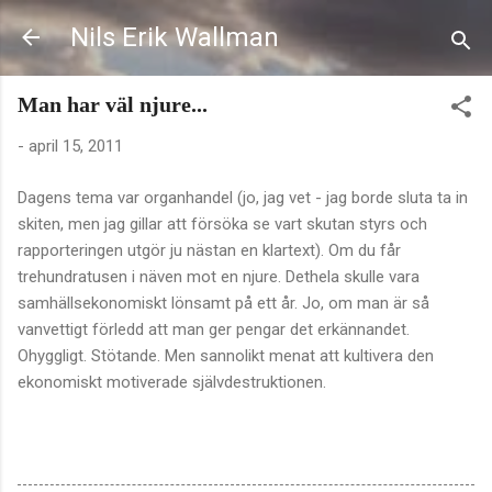
Fortsätt till huvudinnehåll
Nils Erik Wallman
Man har väl njure...
-
april 15, 2011
Dagens tema var organhandel (jo, jag vet - jag borde sluta ta in
skiten, men jag gillar att försöka se vart skutan styrs och
rapporteringen utgör ju nästan en klartext). Om du får
trehundratusen i näven mot en njure. Dethela skulle vara
samhällsekonomiskt lönsamt på ett år. Jo, om man är så
vanvettigt förledd att man ger pengar det erkännandet.
Ohyggligt. Stötande. Men sannolikt menat att kultivera den
ekonomiskt motiverade självdestruktionen.