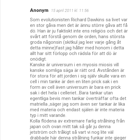
Anonym
15 april 2011 kl. 11:56
K
Som evolutionisten Richard Dawkins sa livet var
o
en stor gåva men det är ännu större gåva att få
m
dö. Han är ju faktiskt inte ens religiös och det är
svårt att förstå genom de orden, hans största
m
groda någonsin (skitkul jag leer varje gång åt
detta minne)fast jag håller med honom i detta
e
allt har sitt förlopp och rädsla för att dö är
n
onödigt.
Kanske är universum i en myosis miosis vill
t
kanske somliga säga är rätt ord. Avstånden är
a
för stora för att jorden i sig själv skulle vara en
cell i min tanke är den en liten prick sak i en
r
form av cell även universum är bara en prick
e
sak i det hela i celleriet...Bara tankar utan
egentliga bevis men tankar överträffar ofta det
r
matriella ,säger jag som även ser tankar är lika
med materia och endast själen är inte materia
typ i mitt varande.
Kolla flödena av extremare farlig strålning från
japan och ovan mitt tak så går ju denna
jetström och tråkigt så vart vi nog lite väl
drabbade här denna strålning funkar inte gieger