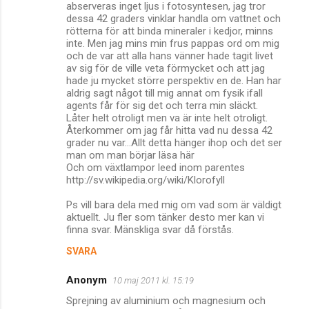
abserveras inget ljus i fotosyntesen, jag tror
dessa 42 graders vinklar handla om vattnet och
rötterna för att binda mineraler i kedjor, minns
inte. Men jag mins min frus pappas ord om mig
och de var att alla hans vänner hade tagit livet
av sig för de ville veta förmycket och att jag
hade ju mycket större perspektiv en de. Han har
aldrig sagt något till mig annat om fysik ifall
agents får för sig det och terra min släckt.
Låter helt otroligt men va är inte helt otroligt.
Återkommer om jag får hitta vad nu dessa 42
grader nu var...Allt detta hänger ihop och det ser
man om man börjar läsa här
Och om växtlampor leed inom parentes
http://sv.wikipedia.org/wiki/Klorofyll
Ps vill bara dela med mig om vad som är väldigt
aktuellt. Ju fler som tänker desto mer kan vi
finna svar. Mänskliga svar då förstås.
SVARA
Anonym
10 maj 2011 kl. 15:19
Sprejning av aluminium och magnesium och