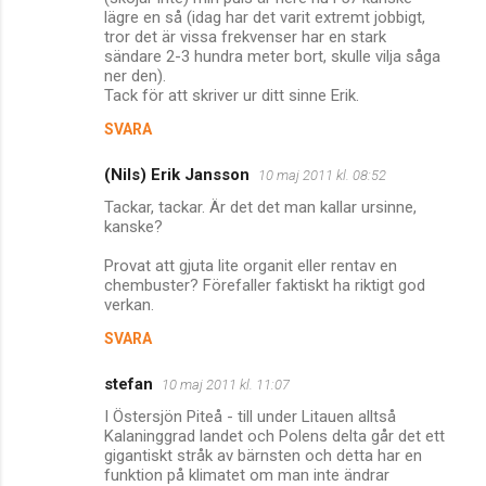
m
lägre en så (idag har det varit extremt jobbigt,
tror det är vissa frekvenser har en stark
e
sändare 2-3 hundra meter bort, skulle vilja såga
n
ner den).
Tack för att skriver ur ditt sinne Erik.
t
a
SVARA
r
(Nils) Erik Jansson
10 maj 2011 kl. 08:52
e
Tackar, tackar. Är det det man kallar ursinne,
r
kanske?
Provat att gjuta lite organit eller rentav en
chembuster? Förefaller faktiskt ha riktigt god
verkan.
SVARA
stefan
10 maj 2011 kl. 11:07
I Östersjön Piteå - till under Litauen alltså
Kalaninggrad landet och Polens delta går det ett
gigantiskt stråk av bärnsten och detta har en
funktion på klimatet om man inte ändrar