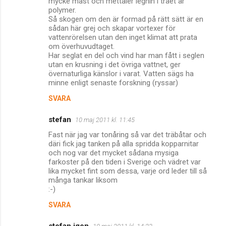
mycke mast och mettaler legnin i träet är
polymer.
Så skogen om den är formad på rätt sätt är en
sådan här grej och skapar vortexer för
vattenrörelsen utan den inget klimat att prata
om överhuvudtaget.
Har seglat en del och vind har man fått i seglen
utan en krusning i det övriga vattnet, ger
övernaturliga känslor i varat. Vatten sägs ha
minne enligt senaste forskning (ryssar)
SVARA
stefan
10 maj 2011 kl. 11:45
Fast när jag var tonåring så var det träbåtar och
däri fick jag tanken på alla spridda kopparnitar
och nog var det mycket sådana mysiga
farkoster på den tiden i Sverige och vädret var
lika mycket fint som dessa, varje ord leder till så
många tankar liksom
:-)
SVARA
stefan igen