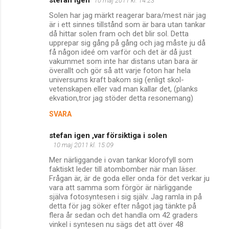
10 maj 2011 kl. 14:23
Solen har jag märkt reagerar bara/mest när jag
är i ett sinnes tillstånd som är bara utan tankar
då hittar solen fram och det blir sol. Detta
upprepar sig gång på gång och jag måste ju då
få någon ideé om varför och det är då just
vakummet som inte har distans utan bara är
överallt och gör så att varje foton har hela
universums kraft bakom sig (enligt skol-
vetenskapen eller vad man kallar det, (planks
ekvation,tror jag stöder detta resonemang)
SVARA
stefan igen ,var försiktiga i solen
10 maj 2011 kl. 15:09
Mer närliggande i ovan tankar klorofyll som
faktiskt leder till atombomber när man läser.
Frågan är, är de goda eller onda för det verkar ju
vara att samma som förgör är närliggande
själva fotosyntesen i sig själv. Jag ramla in på
detta för jag söker efter något jag tänkte på
flera år sedan och det handla om 42 graders
vinkel i syntesen nu sägs det att över 48