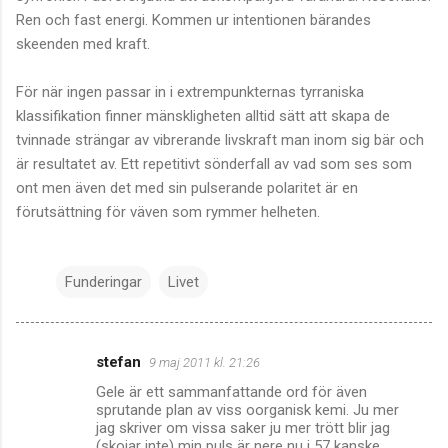
Ren och fast energi. Kommen ur intentionen bärandes
skeenden med kraft.
För när ingen passar in i extrempunkternas tyrraniska
klassifikation finner mänskligheten alltid sätt att skapa de
tvinnade strängar av vibrerande livskraft man inom sig bär och
är resultatet av. Ett repetitivt sönderfall av vad som ses som
ont men även det med sin pulserande polaritet är en
förutsättning för väven som rymmer helheten.
Funderingar
Livet
stefan
9 maj 2011 kl. 21:26
K
Gele är ett sammanfattande ord för även
o
sprutande plan av viss oorganisk kemi. Ju mer
m
jag skriver om vissa saker ju mer trött blir jag
(skojar inte) min puls är nere nu i 57 kanske