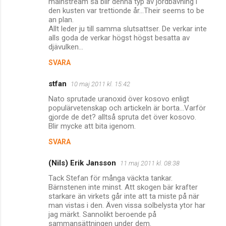
mainstream så blir denna typ av jordbävning i
den kusten var trettionde år...Their seems to be
an plan.
Allt leder ju till samma slutsattser. De verkar inte
alls goda de verkar högst högst besatta av
djävulken...
SVARA
stfan
10 maj 2011 kl. 15:42
Nato sprutade uranoxid över kosovo enligt
populärvetenskap och artickeln är borta...Varför
gjorde de det? alltså spruta det över kosovo.
Blir mycke att bita igenom.
SVARA
(Nils) Erik Jansson
11 maj 2011 kl. 08:38
Tack Stefan för många väckta tankar.
Bärnstenen inte minst. Att skogen bär krafter
starkare än virkets går inte att ta miste på när
man vistas i den. Även vissa solbelysta ytor har
jag märkt. Sannolikt beroende på
sammansättningen under dem.