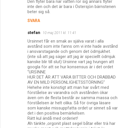
Den flyter bara när vatten rör sig annars flyter
inte den och det är bara i Östersjön bärnstenen
beter sig så.
SVARA
stefan
10 maj 2011 kl. 11:41
Ursinnet får en smak av själva varat i alla
avstånd som inte fanns om vi inte hade avstånd
i ansvarstagande och genom det ödmjukhet.
(inte så att jag säger att jag är speciellt ödmjuk
kanske blir till slut) Ursinne vart jag tvungen att
googla för att se hur konsensus är i det ordet
"URSINNE
HUR DET ÄR ATT VARA BITTER OCH DRABBAD
AV EN MILD PERSONLIGHETSSTÖRNING"
Hehehe inte konstigt att man har svårt med
förståelse av varandra och avstånden ökar
även om de flesta består av samma massa och
förståelsen är helt olika. Så för övriga läsare
som kanske missuppfatta ordet ur sinnet så var
det i den positiva bemärkelsen.
Rätt kul ändå med orderiet!
Ah tänkte ,orgonit plast segel båtar eller trä har