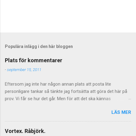
S
k
i
c
Populära inlägg i den här bloggen
k
a
Plats för kommentarer
e
n
-
september 15, 2011
k
o
Eftersom jag inte har någon annan plats att posta lite
m
m
personligare tankar så tänkte jag fortsätta att göra det här på
e
prov. Vi får se hur det går. Men för att det ska kännas
n
meningsfullt så måste de kommentarer som kommer faktiskt
t
a
LÄS MER
ha något litet med saken att göra. Vilket föranleder mig att
r
tillfälligtvis stänga av kommentarerna för de mer personliga
inläggen. Jag vill inte stänga av kommentarer helt och hållet
Vortex. Råbjörk.
eftersom jag tycker att de är givande som helhet och även om