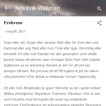
Fortsätt till huvudinnehåll
Nils Erik Wallman
Frekvens
-
maj 09, 2011
Svart eller vitt. Höger eller vänster. Rätt eller fel. God eller ond.
Gammal eller ung. Med eller mot. Frisk eller sjuk. Obrottslig eller
kriminell. Ett eller noll. Kanske har den generation som skulle
kunnat skapa vibrationer utan omvägar låsts fast i den logiska
dualismen av en anledning. Kanske är det för att prövas
aningen hårdare. Att pressas till att flå logiken in på sin nakna
uttryckslöshet efter åratal av tänkande format i fykantsvåg.
Ett eller noll. Amplituden är given. Mönster av de i spelet enbart
tillåtna ytterligheter. Repetition. Frekvens. Vibration. Och ur vad
som försetts med ett logiskt lås reser sig smäktande
synfonier. Fasförskjutna att ackompanjera varandra. Resonans.