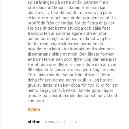
solstrålningen på detta stråk. Bärsten finns i
stora lass att köpa i Litauen eller man kan
plocka själv fast då måste man vara på plats
efter stormar och sen är det ju ingen bra att ta
brödföda från de fattiga för de flesta är ju det
för oss är det bättre att köpa och sälja fast
transporten är samma ägare som en stor
nation som reglerar denna marknad. Jag har
testat med några kilon med bärnsten på
huvudet och känt stor kontakt med solen och
tillsammans skingrat moln. Den äldsta formen
av bärnsten är den som flyter upp där nere just
för att den som flyter är den äldsta den är över
40 miljoner år gammal och äger många minnen.
Förr i tiden var det vägar från afrika till detta
delta för just denna stens skull :-) Jag har lite
grus av detta man kan köpa för typ 10 kr för ett
hekto så jag har två hekto ,tänkte göra någon
mosaik på glasrutan med dessa och se vad det
kan göra..
SVARA
stefan
10 maj 2011 kl. 11:10