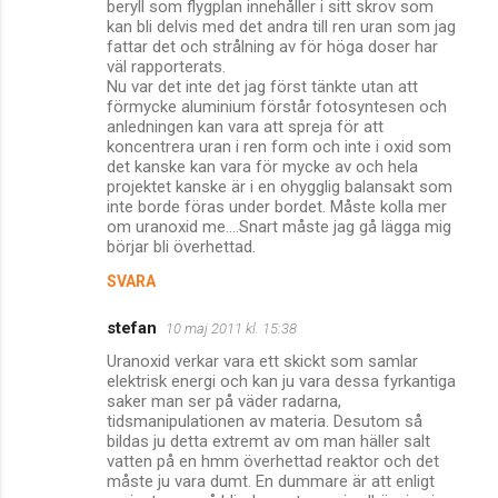
beryll som flygplan innehåller i sitt skrov som
kan bli delvis med det andra till ren uran som jag
fattar det och strålning av för höga doser har
väl rapporterats.
Nu var det inte det jag först tänkte utan att
förmycke aluminium förstår fotosyntesen och
anledningen kan vara att spreja för att
koncentrera uran i ren form och inte i oxid som
det kanske kan vara för mycke av och hela
projektet kanske är i en ohygglig balansakt som
inte borde föras under bordet. Måste kolla mer
om uranoxid me....Snart måste jag gå lägga mig
börjar bli överhettad.
SVARA
stefan
10 maj 2011 kl. 15:38
Uranoxid verkar vara ett skickt som samlar
elektrisk energi och kan ju vara dessa fyrkantiga
saker man ser på väder radarna,
tidsmanipulationen av materia. Desutom så
bildas ju detta extremt av om man häller salt
vatten på en hmm överhettad reaktor och det
måste ju vara dumt. En dummare är att enligt