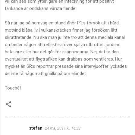
vill kan ses som ytterligare en inteckning för att positivt
tänkande är ondskans värsta fiende.
Så när jag på hemväg en stund åhör P1:s försök att i hård
motvind blåsa liv i vulkanskräcken finner jag försöken lätt
skrattretande. Nu ska man ju inte tro att denna mediala kanal
ombeder någon att reflektera över själva utbrottet, jordens
heta inre eller hur det går för islänningarna. Nej, det är den
eventualitet att flygtrafiken kan drabbas som ventileras. Hur
mycket än SR:s reportrar pressade sina intervjuoffer lyckades
de inte få någon att gnälla på om eländet.
Touché!
stefan
24 maj 2011 kl. 14:33
K