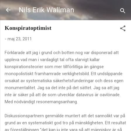
Fortsätt till huvudinnehåll
Nils Erik Wallman
Konspiratoptimist
-
maj 23, 2011
Förklarade att jag i grund och botten nog var disponerad att
uppleva vad man i vardagligt tal ofta slarvigt kallar
konspirationsteorier som mer tillförlitliga än gängse
monopolistiskt framhamrade verklighetsbild. Ett undslippande
orsakat av systematiska säkerhetsfunderingar och dess egen
monumentalitet. Jag sa det inte på det sättet. Jag sa att jag
inte är säker på att de som utvecklar datavirus är oavlönade.
Med nödvändigt resonemangsanhang.
Diskussionspartnern genmälde muntert att det sannolikt var på
grund av en systematiskt god tro på mänskligheten. Ett resultat
av föreställningen ”det kan ju inte vara så att människor är så