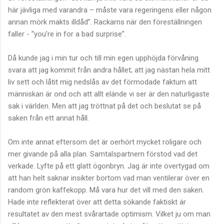
här jävliga med varandra – måste vara regeringens eller någon
annan mörk makts illdåd”. Rackarns när den föreställningen
faller - ”you’re in for a bad surprise”.
Då kunde jag i min tur och till min egen upphöjda förvåning
svara att jag kommit från andra hållet; att jag nästan hela mitt
liv sett och låtit mig nedslås av det förmodade faktum att
människan är ond och att allt elände vi ser är den naturligaste
sak i världen. Men att jag tröttnat på det och beslutat se på
saken från ett annat håll.
Om inte annat eftersom det är oerhört mycket roligare och
mer givande på alla plan. Samtalspartnern förstod vad det
verkade. Lyfte på ett glatt ögonbryn. Jag är inte övertygad om
att han helt saknar insikter bortom vad man ventilerar över en
random grön kaffekopp. Må vara hur det vill med den saken.
Hade inte reflekterat över att detta sökande faktiskt är
resultatet av den mest svårartade optimism. Vilket ju om man