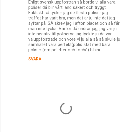
Enligt svensk uppfostran så borde vi alla vara
o
poliser då blir vårt land säkert och tryggt.
m
Faktiskt så tycker jag de flesta poliser jag
träffat har varit bra, men det är ju inte det jag
m
syftar på. SÅ skrev jag i afton bladet och så får
man inte tycka. Varför då undrar jag, jag var ju
e
inte negativ till poliserna jag tyckte ju de var
n
väluppfostrade och vore vi ju alla så så skulle ju
samhället vara perfekt(polis stat med bara
t
poliser (om poletter och toché) hihihi
a
SVARA
r
e
r