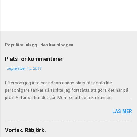
S
k
i
c
Populära inlägg i den här bloggen
k
a
Plats för kommentarer
e
n
-
september 15, 2011
k
o
Eftersom jag inte har någon annan plats att posta lite
m
m
personligare tankar så tänkte jag fortsätta att göra det här på
e
prov. Vi får se hur det går. Men för att det ska kännas
n
meningsfullt så måste de kommentarer som kommer faktiskt
t
a
LÄS MER
ha något litet med saken att göra. Vilket föranleder mig att
r
tillfälligtvis stänga av kommentarerna för de mer personliga
inläggen. Jag vill inte stänga av kommentarer helt och hållet
Vortex. Råbjörk.
eftersom jag tycker att de är givande som helhet och även om