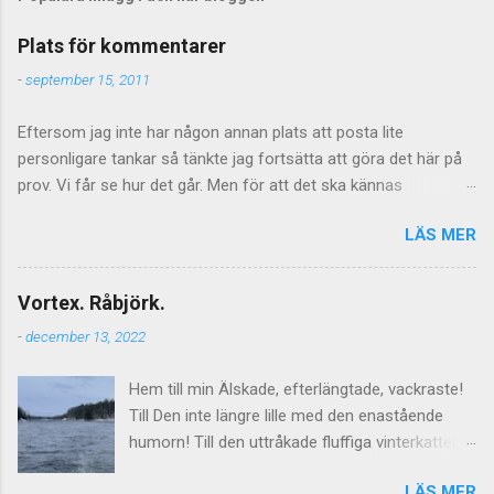
k
a
Plats för kommentarer
e
n
-
september 15, 2011
k
o
Eftersom jag inte har någon annan plats att posta lite
m
m
personligare tankar så tänkte jag fortsätta att göra det här på
e
prov. Vi får se hur det går. Men för att det ska kännas
n
meningsfullt så måste de kommentarer som kommer faktiskt
t
a
LÄS MER
ha något litet med saken att göra. Vilket föranleder mig att
r
tillfälligtvis stänga av kommentarerna för de mer personliga
inläggen. Jag vill inte stänga av kommentarer helt och hållet
Vortex. Råbjörk.
eftersom jag tycker att de är givande som helhet och även om
-
december 13, 2022
tongångarna ibland blir hårda så kan de ge upphov till mycket
viktiga tankar inte minst hos mig själv. Men vad gäller de mer
Hem till min Älskade, efterlängtade, vackraste!
personliga sakerna så får det lova att bli åtminstone lite mer
Till Den inte längre lille med den enastående
direktrelaterat. Så för det mer gängse framväxande
humorn! Till den uttråkade fluffiga vinterkatten.
diskussionsmaterialet - kommentera här istället. Jag lägger
Till fixahemmagrejor. Älskade, finurliga och
upp den ute till höger också så att kommentarsfloden kan
LÄS MER