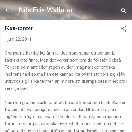
Fortsätt till huvudinnehåll
Nils Erik Wallman
Kon-tanter
-
juni 22, 2011
Grannarna har lite kul åt mig. Jag som säger att pengar ju
faktiskt inte finns. Men det verkar som om de förstår. Också.
För den som anträder stigen av den imaginärekonomiska
insiktens tankebana kan det kännas lite ovant att höra sig själv
uttrycka sig i slika termer, än mindre att tillämpa dess innebörd i
verkliga livet.
Nämnda granne skulle ta ut ett belopp kontanter i bank. Banken
frågade då vad pengarna skulle användas till, samt följde i
ingående frågor upp svaret tills dess att banktjänstemannen
förnöjt den organisatoriska nyfikenheten och med alla detaljer
på bordet kunde släppa ifrån sig de för ändamålet nödvändiga