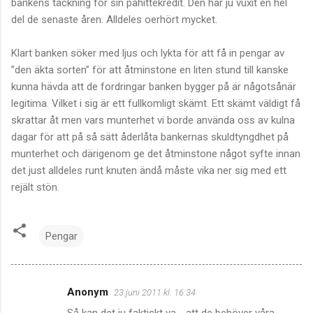
bankens täckning för sin påhittekredit. Den har ju vuxit en hel
del de senaste åren. Alldeles oerhört mycket.
Klart banken söker med ljus och lykta för att få in pengar av
”den äkta sorten” för att åtminstone en liten stund till kanske
kunna hävda att de fordringar banken bygger på är någotsånär
legitima. Vilket i sig är ett fullkomligt skämt. Ett skämt väldigt få
skrattar åt men vars munterhet vi borde använda oss av kulna
dagar för att på så sätt åderlåta bankernas skuldtyngdhet på
munterhet och därigenom ge det åtminstone något syfte innan
det just alldeles runt knuten ändå måste vika ner sig med ett
rejält stön.
Pengar
Anonym
23 juni 2011 kl. 16:34
K
Så kan det ju faktiskt va - att de behöver våra