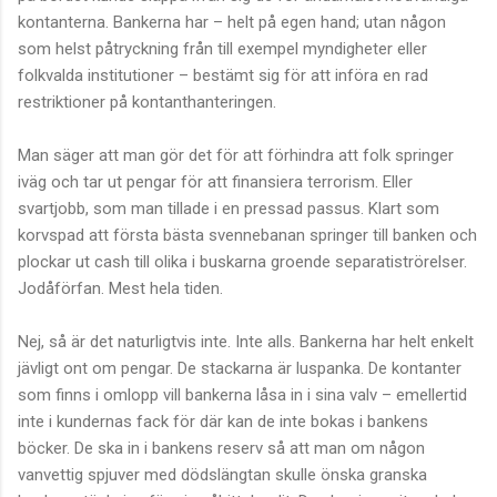
kontanterna. Bankerna har – helt på egen hand; utan någon
som helst påtryckning från till exempel myndigheter eller
folkvalda institutioner – bestämt sig för att införa en rad
restriktioner på kontanthanteringen.
Man säger att man gör det för att förhindra att folk springer
iväg och tar ut pengar för att finansiera terrorism. Eller
svartjobb, som man tillade i en pressad passus. Klart som
korvspad att första bästa svennebanan springer till banken och
plockar ut cash till olika i buskarna groende separatiströrelser.
Jodåförfan. Mest hela tiden.
Nej, så är det naturligtvis inte. Inte alls. Bankerna har helt enkelt
jävligt ont om pengar. De stackarna är luspanka. De kontanter
som finns i omlopp vill bankerna låsa in i sina valv – emellertid
inte i kundernas fack för där kan de inte bokas i bankens
böcker. De ska in i bankens reserv så att man om någon
vanvettig spjuver med dödslängtan skulle önska granska