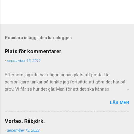
Populära inlägg i den här bloggen
Plats för kommentarer
-
september 15, 2011
Eftersom jag inte har någon annan plats att posta lite
personligare tankar så tänkte jag fortsätta att göra det här på
prov. Vi får se hur det går. Men för att det ska kännas
meningsfullt så måste de kommentarer som kommer faktiskt
LÄS MER
ha något litet med saken att göra. Vilket föranleder mig att
tillfälligtvis stänga av kommentarerna för de mer personliga
inläggen. Jag vill inte stänga av kommentarer helt och hållet
Vortex. Råbjörk.
eftersom jag tycker att de är givande som helhet och även om
-
december 13, 2022
tongångarna ibland blir hårda så kan de ge upphov till mycket