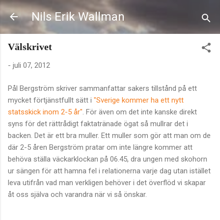
Fortsätt till huvudinnehåll
Nils Erik Wallman
Välskrivet
-
juli 07, 2012
Pål Bergström skriver sammanfattar sakers tillstånd på ett
mycket förtjänstfullt sätt i
"Sverige kommer ha ett nytt
statsskick inom 2-5 år"
. För även om det inte kanske direkt
syns för det rättrådigt faktatränade ögat så mullrar det i
backen. Det är ett bra muller. Ett muller som gör att man om de
där 2-5 åren Bergström pratar om inte längre kommer att
behöva ställa väckarklockan på 06.45, dra ungen med skohorn
ur sängen för att hamna fel i relationerna varje dag utan istället
leva utifrån vad man verkligen behöver i det överflöd vi skapar
åt oss själva och varandra när vi så önskar.