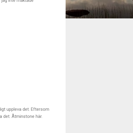
m jag inte mäktade
digt uppleva det. Eftersom
va det. Åtminstone här.