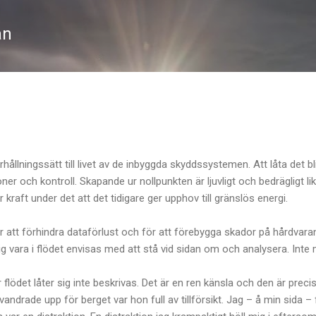
Fortsätt till huvudinnehåll
an
örhållningssätt till livet av de inbyggda skyddssystemen. Att låta det bl
ner och kontroll. Skapande ur nollpunkten är ljuvligt och bedrägligt l
raft under det att det tidigare ger upphov till gränslös energi.
 att förhindra dataförlust och för att förebygga skador på hårdvaran
g vara i flödet envisas med att stå vid sidan om och analysera. Inte 
lödet låter sig inte beskrivas. Det är en ren känsla och den är preci
andrade upp för berget var hon full av tillförsikt. Jag – å min sida –