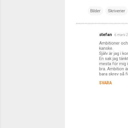
Bilder
Skriverier
stefan
6 mars 2
K
Ambitioner och v
o
kanske.
m
Själv är jag i k
En sak jag tänkt
m
mesta för mig i
bra. Ambition 
e
bara skrev så för
n
SVARA
t
a
r
e
r