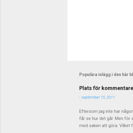
S
k
i
c
Populära inlägg i den här 
k
a
e
Plats för kommentare
n
k
-
september 15, 2011
o
m
Eftersom jag inte har någon 
m
får se hur det går. Men fö
e
n
med saken att göra. Vilket f
t
inte stänga av kommentarer