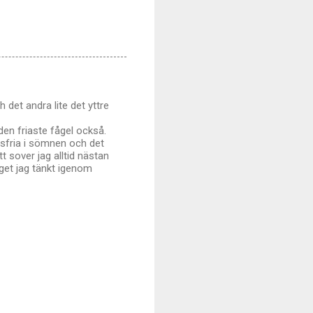
h det andra lite det yttre
 den friaste fågel också.
ionsfria i sömnen och det
t sover jag alltid nästan
get jag tänkt igenom