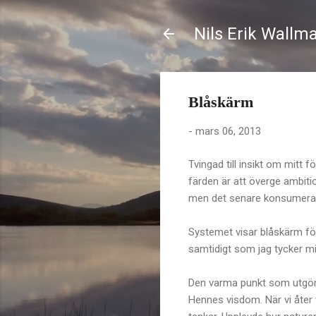
Nils Erik Wallm
Blåskärm
-
mars 06, 2013
Tvingad till insikt om mitt f
färden är att överge ambitio
men det senare konsumerar k
Systemet visar blåskärm för
samtidigt som jag tycker mi
Den varma punkt som utgör f
Hennes visdom. När vi åter v