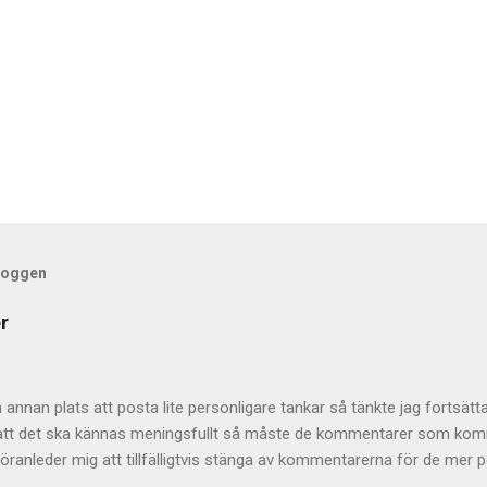
bloggen
r
annan plats att posta lite personligare tankar så tänkte jag fortsätta
r att det ska kännas meningsfullt så måste de kommentarer som komme
öranleder mig att tillfälligtvis stänga av kommentarerna för de mer pe
 helt och hållet eftersom jag tycker att de är givande som helhet 