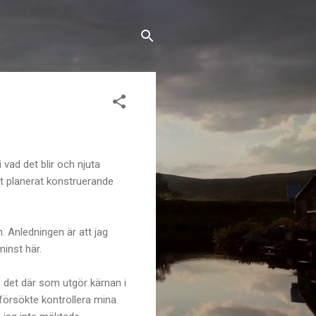
i vad det blir och njuta
ikt planerat konstruerande
. Anledningen är att jag
minst här.
s det där som utgör kärnan i
 försökte kontrollera mina