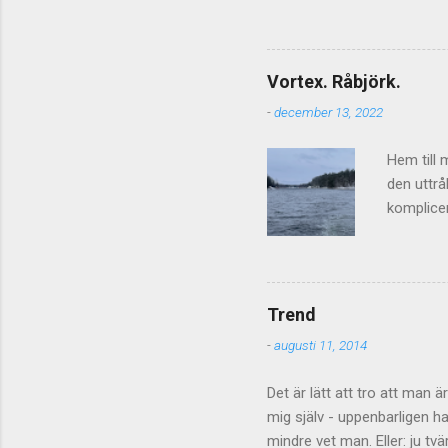
a
ibland blir hårda så kan de 
r
sakerna så får det lova att
diskussionsmaterialet - kom
Vortex. Råbjörk.
fortsätta även om inläggen in
-
december 13, 2022
diskussion/kommentarsflod o
Hem till 
den uttrå
komplicer
sälen vi
köpt höll
förbi, fu
jag växte
Trend
och de lå
-
augusti 11, 2014
hastighet
reaktorhal
Det är lätt att tro att man 
mig själv - uppenbarligen h
mindre vet man. Eller: ju t