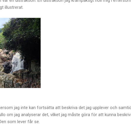
 var en distraktion. En distraktion jag krampaktigt höll mig i efterso
t illustrerat.
ftersom jag inte kan fortsätta att beskriva det jag upplever och samti
lfullo om jag analyserar det, vilket jag måste göra för att kunna beskri
 Den som lever får se.