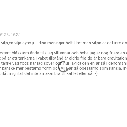
013 kl. 10:07
ilja,en vilja syns ju i dina meningar helt klart men viljan är det inre oc
onstant blåskärm ända tills jag vill annat och hehe jag är nog friare en
 på är att tankarna i vaket tillstånd är aldrig fria de är bara gravitat
 tanke väg föds när jag sover och hur jävligt den en är så i genomsnit
är kanske mer bestämd form och vilja är då obestämd som känsla. In
låt mig ifall det inte smakar bra till kaffet eller så .-)