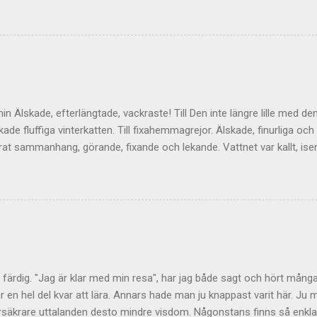
ge upphov till mycket viktiga tankar inte minst hos mig själv. Men vad
 bli åtminstone lite mer direktrelaterat. Så för det mer gängse framv
mentera här istället. Jag lägger upp den ute till höger också så at
te ger något att relatera till. Det finns ju något slags ständigt rullan
ch den kan vi hålla levande här...
min Älskade, efterlängtade, vackraste! Till Den inte längre lille med d
kade fluffiga vinterkatten. Till fixahemmagrejor. Älskade, finurliga och 
at sammanhang, görande, fixande och lekande. Vattnet var kallt, isen
lle leka bakom de dubbla vattenjettmunstyckena Sensorn levererade
 mina fötter varma på akterdäcket i bitande kyla och vind; killen som 
ll av utmaningar, skratt och flöde. Den halva gula månen som lägger si
 upp i. Luften vid busshållplatsen är kallare än is och torrare än eld.
nga kolvätekedjorna doftar av ett löfte. Exponenten i civilisationen s
 att pulserna inte längre kan uppfattas. In genom sammanbrottet, m
len. Från havet till skogen. Till kärleken som...
är färdig. "Jag är klar med min resa", har jag både sagt och hört många
ar en hel del kvar att lära. Annars hade man ju knappast varit här. Ju
värsäkrare uttalanden desto mindre visdom. Någonstans finns så enkla