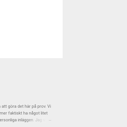
 att göra det här på prov. Vi
r faktiskt ha något litet
rsonliga inläggen. Jag vill
och även om tongångarna