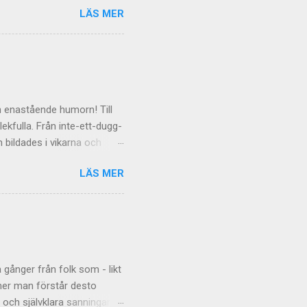
LÄS MER
 gäller de mer personliga
äxande
t kommentarsfloden kan
de
en enastående humorn! Till
lekfulla. Från inte-ett-dugg-
 bildades i vikarna och
 data Termosockorna hon
LÄS MER
höll i sensorn. Dagen flög
g i öster, över bruksorten
 Kylan, mörkret, galenskapen
lukar sig själv med sådan
örkret, kylan och ut genom
 gånger från folk som - likt
 mer man förstår desto
 och självklara sanningar