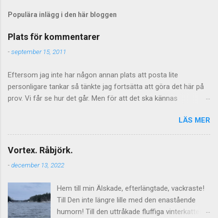
Populära inlägg i den här bloggen
Plats för kommentarer
-
september 15, 2011
Eftersom jag inte har någon annan plats att posta lite
personligare tankar så tänkte jag fortsätta att göra det här på
prov. Vi får se hur det går. Men för att det ska kännas
meningsfullt så måste de kommentarer som kommer faktiskt
LÄS MER
ha något litet med saken att göra. Vilket föranleder mig att
tillfälligtvis stänga av kommentarerna för de mer personliga
inläggen. Jag vill inte stänga av kommentarer helt och hållet
Vortex. Råbjörk.
eftersom jag tycker att de är givande som helhet och även om
-
december 13, 2022
tongångarna ibland blir hårda så kan de ge upphov till mycket
viktiga tankar inte minst hos mig själv. Men vad gäller de mer
Hem till min Älskade, efterlängtade, vackraste!
personliga sakerna så får det lova att bli åtminstone lite mer
Till Den inte längre lille med den enastående
direktrelaterat. Så för det mer gängse framväxande
humorn! Till den uttråkade fluffiga vinterkatten.
diskussionsmaterialet - kommentera här istället. Jag lägger