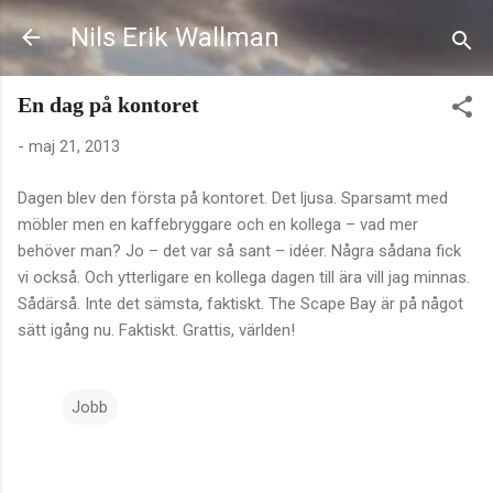
Fortsätt till huvudinnehåll
Nils Erik Wallman
En dag på kontoret
-
maj 21, 2013
Dagen blev den första på kontoret. Det ljusa. Sparsamt med
möbler men en kaffebryggare och en kollega – vad mer
behöver man? Jo – det var så sant – idéer. Några sådana fick
vi också. Och ytterligare en kollega dagen till ära vill jag minnas.
Sådärså. Inte det sämsta, faktiskt. The Scape Bay är på något
sätt igång nu. Faktiskt. Grattis, världen!
Jobb
K
o