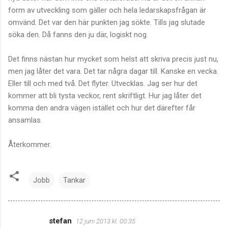
form av utveckling som gäller och hela ledarskapsfrågan är
omvänd. Det var den här punkten jag sökte. Tills jag slutade
söka den. Då fanns den ju där, logiskt nog.
Det finns nästan hur mycket som helst att skriva precis just nu,
men jag låter det vara. Det tar några dagar till. Kanske en vecka.
Eller till och med två. Det flyter. Utvecklas. Jag ser hur det
kommer att bli tysta veckor, rent skriftligt. Hur jag låter det
komma den andra vägen istället och hur det därefter får
ansamlas.
Återkommer.
Jobb
Tankar
stefan
12 juni 2013 kl. 00:35
K