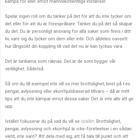
kämpa för eller emot människofientliga instanser.
Spelar ingen roll om du tänker på det för att du inte tycker om
det eller för att du är förespråkare. Tänker du på det så skapar
du det. Du är personligt ansvarig för alla saker som finns i ditt
liv, vare sig du tycker om dem eller inte. Och alldeles oavsett
hur långsökt din koppling till vad det nu är kan tyckas vara.
Det är tankarna som räknas. Det är de som bygger vår
verklighet. Sådetså.
Så om du till exempel inte vill se mer brottslighet, brist på t.ex.
pengar, avlyssning eller ekorrhjulsbaserad tillvaro – då är mitt
tips att du inte kämpar emot dessa saker. Det är inte alls att ge
upp.
Istället fokuserar du på vad du vill se
istället
. Brottslighet,
pengar, avlyssning och ekorrhjul är icke-företeelser i en sådan
värld, inte sant? Att dela med sig, att få tala till punkt och att