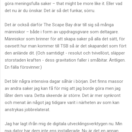
göra meningsfulla saker – that might be more like it. Eller vad
det nu är du önskar. Det är så det funkar, sörru.
Det är också därför The Scape Bay drar till sig så många
människor – både i form av uppdragsgivare som deltagare.
Människor som brinner för att skapa saker på alla det sätt, för
oavsett hur man kommer till TSB så är det skapandet som fört
den anlände dit. (Och samtidigt - resolut och tvivellöst, släpper
storstaden kraften - dess gravitation faller i småbitar. Äntligen.
En fälla försvinner.)
Det blir några intensiva dagar såhär i början. Det finns massor
av andra saker jag kan få för mig att jag borde göra men jag
låter dem vara. Detta skeende är större. Det är mer synkront
och menat än något jag tidigare varit i närheten av som kan
anstrykas jobbrelaterat.
Jag har lagt ifrån mig de digitala utvecklingsverktygen nu. Min
nya dator har dem inte ens installerade. Nu är det en annan