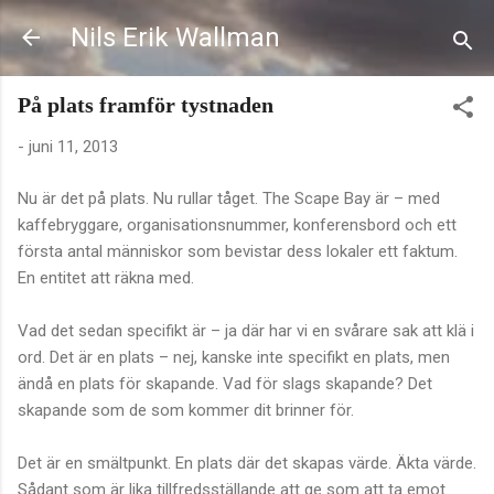
Fortsätt till huvudinnehåll
Nils Erik Wallman
På plats framför tystnaden
-
juni 11, 2013
Nu är det på plats. Nu rullar tåget. The Scape Bay är – med
kaffebryggare, organisationsnummer, konferensbord och ett
första antal människor som bevistar dess lokaler ett faktum.
En entitet att räkna med.
Vad det sedan specifikt är – ja där har vi en svårare sak att klä i
ord. Det är en plats – nej, kanske inte specifikt en plats, men
ändå en plats för skapande. Vad för slags skapande? Det
skapande som de som kommer dit brinner för.
Det är en smältpunkt. En plats där det skapas värde. Äkta värde.
Sådant som är lika tillfredsställande att ge som att ta emot.