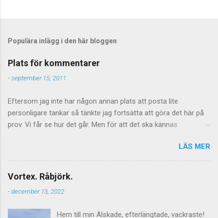
S
k
i
c
Populära inlägg i den här bloggen
k
a
Plats för kommentarer
e
n
-
september 15, 2011
k
o
Eftersom jag inte har någon annan plats att posta lite
m
m
personligare tankar så tänkte jag fortsätta att göra det här på
e
prov. Vi får se hur det går. Men för att det ska kännas
n
meningsfullt så måste de kommentarer som kommer faktiskt
t
a
LÄS MER
ha något litet med saken att göra. Vilket föranleder mig att
r
tillfälligtvis stänga av kommentarerna för de mer personliga
inläggen. Jag vill inte stänga av kommentarer helt och hållet
Vortex. Råbjörk.
eftersom jag tycker att de är givande som helhet och även om
-
december 13, 2022
tongångarna ibland blir hårda så kan de ge upphov till mycket
viktiga tankar inte minst hos mig själv. Men vad gäller de mer
Hem till min Älskade, efterlängtade, vackraste!
personliga sakerna så får det lova att bli åtminstone lite mer