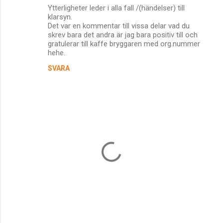
Ytterligheter leder i alla fall /(händelser) till
o
klarsyn.
m
Det var en kommentar till vissa delar vad du
skrev bara det andra är jag bara positiv till och
m
gratulerar till kaffe bryggaren med org.nummer
hehe.
e
n
SVARA
t
a
r
e
r