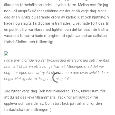
äkta och förbehållslös kärlek i synbar form. Mellan oss får jag
nog i all anspråkslöshet erkänna att det är så varje dag. Varje
dag är en ljuvlig, pulserande dröm av kärlek, lust och njutning. Vi
hade nog slagits färdigt när vi träffades. Livet hade fört oss till
en punkt då vi var klara med fighten och det lät oss inte träffa
varandra förrän vi hade möjlighet att njuta varandras sällskap
förbehållslöst och fullkomligt.
Förra året glömde jag vår bröllopsdag eftersom jag satt mentalt
fast i att få båten att även gå framåt. Meningen med det var
nog - för egen del - att njuta stunder som den ovan avbildade. En
högst Maklig tillvaro. Högst njutningsfull.
Jag njuter varje dag. Den här inkluderad. Tack, universum, för
att du lät oss leva tillsammans. Tack för allt ljuvligt vi får
uppleva och vara del av. Och stort tack på förhand för den
fantastiska fortsättningen :)