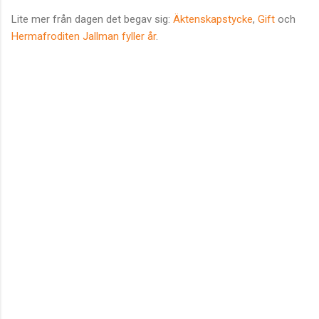
Lite mer från dagen det begav sig:
Äktenskapstycke
,
Gift
och
Hermafroditen Jallman fyller år
.
K
o
m
m
e
n
t
a
r
e
r