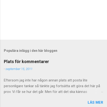
Populära inlägg i den här bloggen
Plats för kommentarer
-
september 15, 2011
Eftersom jag inte har någon annan plats att posta lite
personligare tankar så tänkte jag fortsätta att göra det här på
prov. Vi får se hur det går. Men för att det ska kännas
meningsfullt så måste de kommentarer som kommer faktiskt
LÄS MER
ha något litet med saken att göra. Vilket föranleder mig att