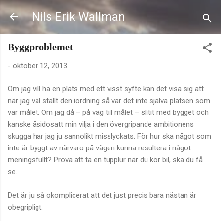
Fortsätt till huvudinnehåll
Nils Erik Wallman
Byggproblemet
-
oktober 12, 2013
Om jag vill ha en plats med ett visst syfte kan det visa sig att
när jag väl ställt den iordning så var det inte själva platsen som
var målet. Om jag då – på väg till målet – slitit med bygget och
kanske åsidosatt min vilja i den övergripande ambitionens
skugga har jag ju sannolikt misslyckats. För hur ska något som
inte är byggt av närvaro på vägen kunna resultera i något
meningsfullt? Prova att ta en tupplur när du kör bil, ska du få
se.
Det är ju så okomplicerat att det just precis bara nästan är
obegripligt.