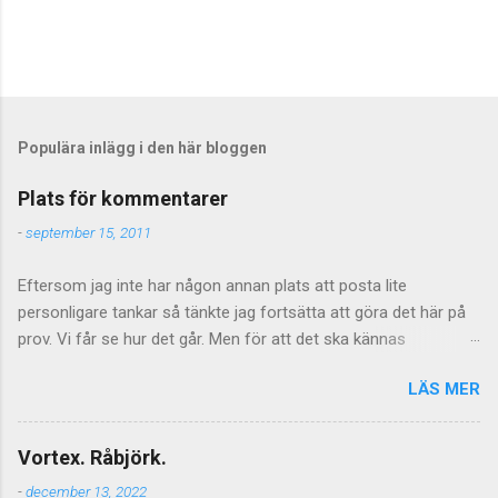
Populära inlägg i den här bloggen
Plats för kommentarer
-
september 15, 2011
Eftersom jag inte har någon annan plats att posta lite
personligare tankar så tänkte jag fortsätta att göra det här på
prov. Vi får se hur det går. Men för att det ska kännas
meningsfullt så måste de kommentarer som kommer faktiskt
LÄS MER
ha något litet med saken att göra. Vilket föranleder mig att
tillfälligtvis stänga av kommentarerna för de mer personliga
inläggen. Jag vill inte stänga av kommentarer helt och hållet
Vortex. Råbjörk.
eftersom jag tycker att de är givande som helhet och även om
-
december 13, 2022