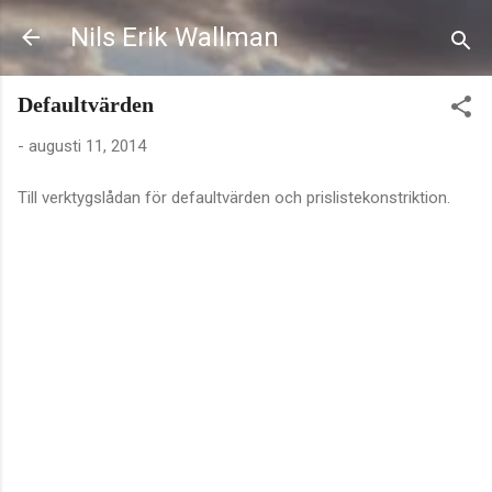
Fortsätt till huvudinnehåll
Nils Erik Wallman
Defaultvärden
-
augusti 11, 2014
Till verktygslådan för defaultvärden och prislistekonstriktion.