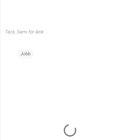
Tack, Sami för länk.
Jobb
K
o
m
m
e
n
t
a
r