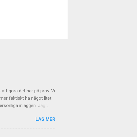
 att göra det här på prov. Vi
r faktiskt ha något litet
rsonliga inläggen. Jag vill
och även om tongångarna
LÄS MER
 gäller de mer personliga
äxande
t kommentarsfloden kan