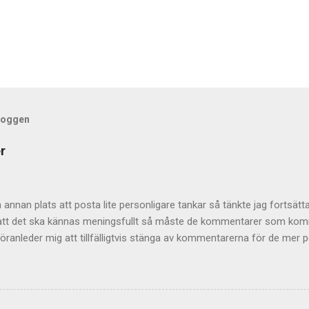
bloggen
r
annan plats att posta lite personligare tankar så tänkte jag fortsätta
r att det ska kännas meningsfullt så måste de kommentarer som komme
öranleder mig att tillfälligtvis stänga av kommentarerna för de mer pe
 helt och hållet eftersom jag tycker att de är givande som helhet 
ge upphov till mycket viktiga tankar inte minst hos mig själv. Men vad
 bli åtminstone lite mer direktrelaterat. Så för det mer gängse framv
mentera här istället. Jag lägger upp den ute till höger också så at