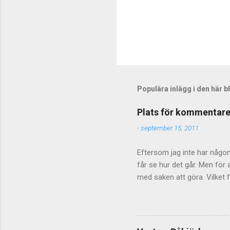
Populära inlägg i den här 
Plats för kommentare
-
september 15, 2011
Eftersom jag inte har någon 
får se hur det går. Men fö
med saken att göra. Vilket f
inte stänga av kommentarer
ibland blir hårda så kan de 
sakerna så får det lova att
diskussionsmaterialet - kom