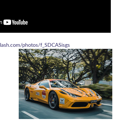
plash.com/photos/f_SDCASisgs