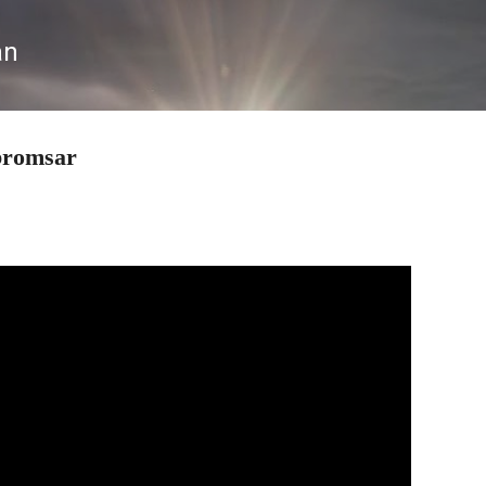
Fortsätt till huvudinnehåll
an
bromsar